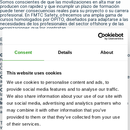
Somos conscientes de que las movilizaciones en alta mar se
producen con rapidez y que incumplir un plazo de formación
puede tener consecuencias reales para su proyecto o su carrera
profesional. En FMTC Safety, ofrecemos una amplia gama de
cursos homologados por OPITO, diseñados para adaptarse a las
necesidades de los profesionales del sector offshore y de las
organizaciones que los contratan.
Esto es lo que nos convierte en la opción más práctica para tus
necesidades relacionadas con OPITO:
Consent
Details
About
Garantizamos la celebración del curso
incluso con un número
reducido de participantes, por lo que tu formación nunca se
cancelará en el último momento
Condiciones
flexibles de cancelación y cambio de fecha
sin
coste alguno hasta 24 horas antes del inicio del curso
This website uses cookies
Centros de formación estratégicamente situados
cerca de
aeropuertos, puertos y los principales centros industriales,
We use cookies to personalise content and ads, to
incluida nuestra sede en los Países Bajos
provide social media features and to analyse our traffic.
Opciones de aprendizaje en línea de OPITO
para completar
la preparación previa al curso de manera eficiente antes de
We also share information about your use of our site with
asistir presencialmente
Instructores
con
amplia experiencia
y un historial real en alta
our social media, advertising and analytics partners who
mar, lo que hace que la formación sea práctica y directamente
may combine it with other information that you’ve
aplicable
provided to them or that they’ve collected from your use
Tanto si necesitas realizar el curso
OPITO BOSIET
por primera
of their services.
vez
con CA-EBS
como si necesitas renovarlo a través de
FOET
,