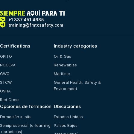
SIEMPRE
AQUÍ PARA TI
+1 337 451 4685
training@fmtcsafety.com
Certifications
Industry categories
OPITO
Oil & Gas
NOGEPA
Renewables
GWO
Maritime
STCW
General Health, Safety &
Environment
OSHA
Red Cross
Opciones de formación
Ubicaciones
Formación in situ
Estados Unidos
Semipresencial (e-learning
Países Bajos
+ prácticas)