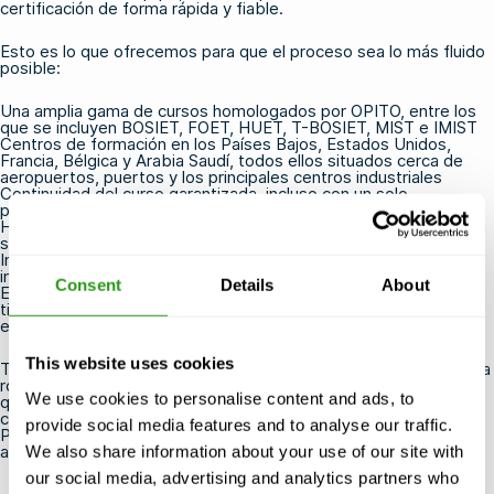
certificación de forma rápida y fiable.
Esto es lo que ofrecemos para que el proceso sea lo más fluido
posible:
Una amplia gama de
cursos homologados por OPITO
, entre los
que se incluyen
BOSIET
,
FOET
,
HUET
,
T-BOSIET
, MIST e IMIST
Centros de formación en los Países Bajos, Estados Unidos,
Francia, Bélgica y Arabia Saudí, todos ellos situados cerca de
aeropuertos, puertos y los principales centros industriales
Continuidad del curso garantizada, incluso con un solo
participante
Horarios flexibles con posibilidad de cancelar o cambiar la fecha
sin coste alguno hasta 24 horas antes del inicio del curso
Instructores con experiencia y certificados por OPITO que
imparten formación práctica y participativa
Consent
Details
About
Envío rápido de los resultados a OPITO para reducir al mínimo el
tiempo que transcurre entre la finalización de la formación y la
expedición del certificado
This website uses cookies
Tanto si necesitas obtener una certificación antes de tu próxima
rotación en alta mar como si tienes que renovar un certificado
We use cookies to personalise content and ads, to
que está a punto de caducar, estamos aquí para ayudarte a
cumplir con la normativa y estar preparado para los proyectos.
provide social media features and to analyse our traffic.
Ponte en contacto con nosotros
para encontrar el curso
adecuado y la fecha disponible más cercana para ti.
We also share information about your use of our site with
our social media, advertising and analytics partners who