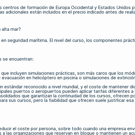
os centros de formación de Europa Occidental y Estados Unidos pu
 adicionales están incluidos en el precio indicado antes de realiz
n alta mar?
n en seguridad marítima. El nivel del curso, los componentes práct
os se encuentran:
que incluyen simulaciones prácticas, son más caros que los mód
 evacuación en helicóptero en piscina o simulaciones de extinció
estándar reconocido a nivel mundial, y el coste de mantener dich
pales puertos o aeropuertos pueden aplicar tarifas diferentes a l
olidados que garantizan la continuidad de los cursos, ofrecen po
 sus cursos, pero la fiabilidad que ofrecen suele justificar esa 
e reducir el coste por persona, sobre todo cuando una empresa e
s a las organizaciones que reservan en bloque o mantienen un ac