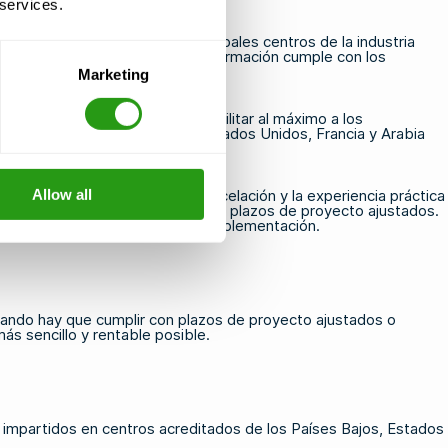
 services.
TO situados cerca de los principales centros de la industria
, ya que esto garantiza que la formación cumple con los
Marketing
r energético, con el fin de facilitar al máximo a los
Países Bajos, el Reino Unido, Estados Unidos, Francia y Arabia
Allow all
 los cursos, las políticas de cancelación y la experiencia práctica
te valioso cuando se trabaja con plazos de proyecto ajustados.
 de viaje y a tus requisitos de implementación.
cuando hay que cumplir con plazos de proyecto ajustados o
s sencillo y rentable posible.
, impartidos en centros acreditados de los Países Bajos, Estados