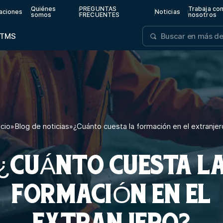
Quiénes
PREGUNTAS
Trabaja co
aciones
Noticias
somos
FRECUENTES
nosotros
TMS
icio
»
Blog de noticias
»
¿Cuánto cuesta la formación en el extranjer
¿CUÁNTO CUESTA L
FORMACIÓN EN EL
EXTRANJERO?