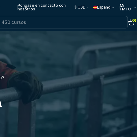
n
Póngase en contacto con
Mi
$
USD
Español
nosotros
FMTC
0
o?
A