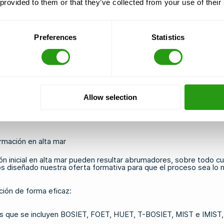
tados cerca de ti?
 provided to them or that they’ve collected from your use of their
or offshore a través de centros de formación homologados por OPI
mpruebe siempre que cuente con la acreditación vigente de OPITO
n aceptados por los operadores.
Preferences
Statistics
erca de aeropuertos, puertos y las principales regiones del secto
 un proyecto. Los países con un sector offshore activo, como los 
les.
Allow selection
o la flexibilidad en la programación, la garantía de continuidad de
 un número reducido de participantes puede resultar especialmen
o
para encontrar un curso y un horario que se adapten a tus planes
rmación en alta mar
ión inicial en alta mar pueden resultar abrumadores, sobre todo 
 diseñado nuestra oferta formativa para que el proceso sea lo má
ción de forma eficaz:
os que se incluyen
BOSIET
,
FOET
,
HUET
,
T-BOSIET
, MIST e IMIST