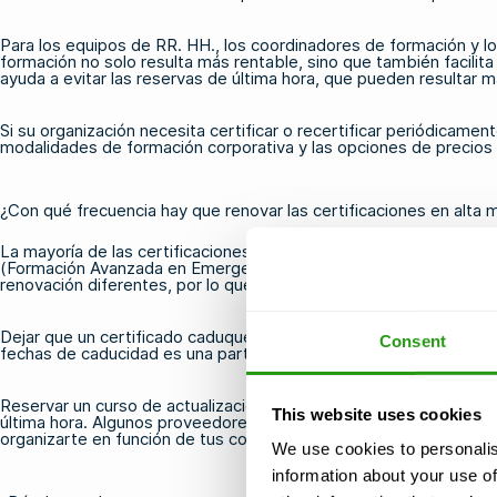
Para los equipos de RR. HH., los coordinadores de formación y lo
formación no solo resulta más rentable, sino que también facilita
ayuda a evitar las reservas de última hora, que pueden resultar m
Si su organización necesita certificar o recertificar periódicam
modalidades de formación corporativa y las opciones de precios 
¿Con qué frecuencia hay que renovar las certificaciones en alta 
La mayoría de las certificaciones marítimas de OPITO tienen una 
(Formación Avanzada en Emergencias Marítimas)
, para mantener
renovación diferentes, por lo que es importante consultar los requ
Dejar que un certificado caduque puede impedir viajar a una instal
Consent
fechas de caducidad es una parte importante de la planificación de
Reservar un curso de actualización con bastante antelación a la fe
This website uses cookies
última hora. Algunos proveedores, entre ellos los que imparten
c
organizarte en función de tus compromisos profesionales.
We use cookies to personalis
information about your use of