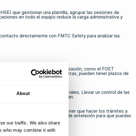
HSE) que gestionan una plantilla, agrupar las sesiones de
icaciones en todo el equipo reduce la carga administrativa y
 contacto directamente con FMTC Safety
para analizar las
 deben realizar un curso de actualización, como
el FOET
ados a funciones o regiones concretas, pueden tener plazos de
en los proyectos y costes adicionales. Llevar un control de las
About
las organizaciones que los contratan.
agenda y te evita la presión de tener que hacer los trámites a
rmación de renovación con meses de antelación para que puedas
se our traffic. We also share
ers who may combine it with