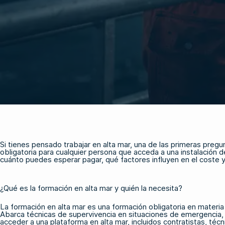
Si tienes pensado trabajar en alta mar, una de las primeras pregun
obligatoria para cualquier persona que acceda a una instalación de
cuánto puedes esperar pagar, qué factores influyen en el coste y
¿Qué es la formación en alta mar y quién la necesita?
La formación en alta mar es una formación obligatoria en materia 
Abarca técnicas de supervivencia en situaciones de emergencia,
acceder a una plataforma en alta mar, incluidos contratistas, té