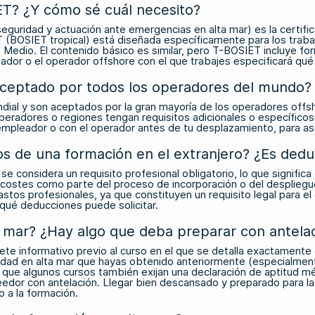
ET? ¿Y cómo sé cuál necesito?
eguridad y actuación ante emergencias en alta mar) es la certifi
(BOSIET tropical) está diseñada específicamente para los traba
e Medio. El contenido básico es similar, pero T-BOSIET incluye f
eador o el operador offshore con el que trabajes especificará qué 
 aceptado por todos los operadores del mundo?
al y son aceptados por la gran mayoría de los operadores offsho
peradores o regiones tengan requisitos adicionales o específicos
 empleador o con el operador antes de tu desplazamiento, para a
s de una formación en el extranjero? ¿Es dedu
r se considera un requisito profesional obligatorio, lo que sign
stes como parte del proceso de incorporación o del despliegue 
stos profesionales, ya que constituyen un requisito legal para 
 qué deducciones puede solicitar.
a mar? ¿Hay algo que deba preparar con antela
te informativo previo al curso en el que se detalla exactamente 
uridad en alta mar que hayas obtenido anteriormente (especialmen
e que algunos cursos también exijan una declaración de aptitud mé
edor con antelación. Llegar bien descansado y preparado para la
 a la formación.