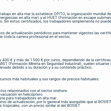
trabajo en alta mar la establece OPITO, la organización mundial d
ergencias en alta mar)
y
el HUET (Formación en escape submari
s. Sin estos certificados, los trabajadores simplemente no pueden
sos de actualización periódicos para mantener vigentes las certifi
de toda la carrera profesional en el sector.
nos 400 € y más de 1 500 € por curso, dependiendo de la certificac
IST (Formación Mínima en Seguridad Industrial), suelen situarse e
vado debido a su duración y a su contenido práctico.
 cursos más habituales y sus rangos de precios habituales:
tos relacionados con el sector onshore
vacuación en helicóptero
ste para trabajadores en alta mar
rso de actualización, por lo general más asequible que el BOSIET i
tropicales, con un precio similar al del BOSIET