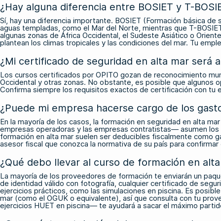
¿Hay alguna diferencia entre BOSIET y T-BOSI
Sí, hay una diferencia importante. BOSIET (Formación básica de s
aguas templadas, como el Mar del Norte, mientras que T-BOSIET 
algunas zonas de África Occidental, el Sudeste Asiático o Orient
plantean los climas tropicales y las condiciones del mar. Tu empl
¿Mi certificado de seguridad en alta mar será
Los cursos certificados por OPITO gozan de reconocimiento mundi
Occidental y otras zonas. No obstante, es posible que algunos o
Confirma siempre los requisitos exactos de certificación con tu
¿Puede mi empresa hacerse cargo de los gasto
En la mayoría de los casos, la formación en seguridad en alta ma
empresas operadoras y las empresas contratistas— asumen los co
formación en alta mar suelen ser deducibles fiscalmente como ga
asesor fiscal que conozca la normativa de su país para confirmar
¿Qué debo llevar al curso de formación en alt
La mayoría de los proveedores de formación te enviarán un paque
de identidad válido con fotografía, cualquier certificado de seg
ejercicios prácticos, como las simulaciones en piscina. Es posibl
mar (como el OGUK o equivalente), así que consulta con tu prove
ejercicios HUET en piscina— te ayudará a sacar el máximo partido