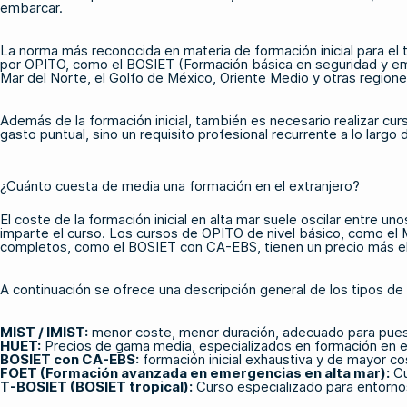
embarcar.
La norma más reconocida en materia de formación inicial para el 
por OPITO, como
el BOSIET (Formación básica en seguridad y em
Mar del Norte, el Golfo de México, Oriente Medio y otras regione
Además de la formación inicial, también es necesario realizar cur
gasto puntual, sino un requisito profesional recurrente a lo largo 
¿Cuánto cuesta de media una formación en el extranjero?
El coste de la formación inicial en alta mar suele oscilar entre u
imparte el curso. Los cursos de OPITO de nivel básico, como el M
completos, como el BOSIET con CA-EBS, tienen un precio más ele
A continuación se ofrece una descripción general de los tipos de
MIST / IMIST:
menor coste, menor duración, adecuado para pues
HUET
:
Precios de gama media, especializados en formación en e
BOSIET con CA-EBS
:
formación inicial exhaustiva y de mayor co
FOET (Formación avanzada en emergencias en alta mar)
:
Cu
T-BOSIET (BOSIET tropical)
:
Curso especializado para entornos 