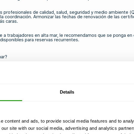
s profesionales de calidad, salud, seguridad y medio ambiente (Q
 la coordinación. Armonizar las fechas de renovación de las certif
ás caras.
ente a trabajadores en alta mar, le recomendamos que
se ponga en
disponibles para reservas recurrentes.
mar?
validez de cuatro años. Transcurrido ese plazo, los trabajadores
 su certificación. Algunos certificados, especialmente los vincul
isitos de su certificación específica.
ación marítima o trabajar en ella, lo que puede provocar retrasos 
Details
 la plantilla, tanto para los contratistas individuales como para 
cha de caducidad te ofrece flexibilidad a la hora de organizar tu 
ursos OPITO HUET, FOET y BOSIET
, te permiten reservar tu fo
e content and ads, to provide social media features and to analy
 our site with our social media, advertising and analytics partn