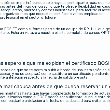
ormación se impartirá aunque solo haya un participante, para que 
as antes del inicio del curso, lo que te ofrece flexibilidad en ca
aeropuertos, puertos y centros industriales, para facilitar el ac
 organizaciones que necesitan certificar a varios empleados
profesional en el sector offshore
rso BOSIET como si formas parte de un equipo de RR. HH. que ges
rtuno.
Echa un vistazo a nuestra oferta completa de cursos OPIT
as espero a que me expidan el certificado BOS
antes de que se te permita subir a bordo de una instalación en a
acceso, y no se aceptará como sustituto un certificado pendiente 
te antelación respecto a la fecha de salida prevista.
lta mar caduca antes de que pueda reservar un 
ones marítimas hasta que hayas completado la formación de actual
de actualización como el FOET podría ser suficiente, aunque esto 
con bastante antelación a la fecha de caducidad para evitar cualqu