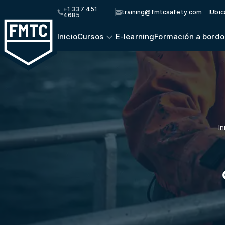
+1 337 451
training@fmtcsafety.com
Ubic
4685
Inicio
Cursos
E-learning
Formación a bordo
In