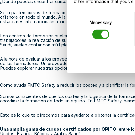
¿Dónde puedes encontrar cursos de formación en alta mar acredi
other information that you’ve
Se imparten cursos de formación inicial acreditados para el sect
Consent
offshore en todo el mundo. A la hora de elegir un proveedor, co
estándares internacionales exigidos y que los certificados será
Necessary
Selection
Los centros de formación suelen estar situados estratégicamente c
trabajadores la realización de su formación antes de partir hacia
Saudí, suelen contar con múltiples opciones acreditadas disponib
A la hora de evaluar a los proveedores, ten en cuenta factores com
de los formadores. Un proveedor que imparta cursos incluso con
Puedes explorar nuestras
opciones de formación en el extranjer
Cómo ayuda FMTC Safety a reducir los costes y a planificar la fo
Somos conscientes de que los costes y la logística de la formac
coordinar la formación de todo un equipo. En FMTC Safety, hemos
Esto es lo que te ofrecemos para ayudarte a obtener la certifica
Una amplia gama de cursos certificados por OPITO
, entre l
Unidos, Francia, Bélgica y Arabia Saudí