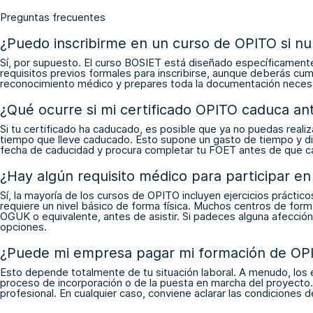
Preguntas frecuentes
¿Puedo inscribirme en un curso de OPITO si nu
Sí, por supuesto. El curso BOSIET está diseñado específicamente
requisitos previos formales para inscribirse, aunque deberás cu
reconocimiento médico y prepares toda la documentación necesari
¿Qué ocurre si mi certificado OPITO caduca an
Si tu certificado ha caducado, es posible que ya no puedas real
tiempo que lleve caducado. Esto supone un gasto de tiempo y dine
fecha de caducidad y procura completar tu FOET antes de que ca
¿Hay algún requisito médico para participar e
Sí, la mayoría de los cursos de OPITO incluyen ejercicios práctic
requiere un nivel básico de forma física. Muchos centros de form
OGUK o equivalente, antes de asistir. Si padeces alguna afección
opciones.
¿Puede mi empresa pagar mi formación de OPIT
Esto depende totalmente de tu situación laboral. A menudo, los 
proceso de incorporación o de la puesta en marcha del proyecto. 
profesional. En cualquier caso, conviene aclarar las condiciones d