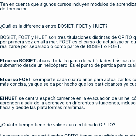
Ten en cuenta que algunos cursos incluyen
módulos de aprendizaj
de formación.
¿Cuál es la diferencia entre BOSIET, FOET y HUET?
BOSIET, FOET y HUET son tres titulaciones distintas de OPITO q
por primera vez en alta mar. FOET es el curso de actualización
realizarse por separado o como parte de BOSIET o FOET.
El curso BOSIET
abarca toda la gama de habilidades básicas de s
submarino desde un helicóptero. Es el punto de partida para cualq
El curso FOET
se imparte cada cuatro años para actualizar los 
más concisa, ya que se da por hecho que los participantes ya cu
El HUET
se centra específicamente en la evacuación de un helicóp
aprenden a salir de la aeronave en diferentes situaciones, inclu
hacia y desde las plataformas marítimas.
¿Cuánto tiempo tiene de validez un certificado OPITO?
La mayoría de los certificados OPITO tienen una validez de cuatr