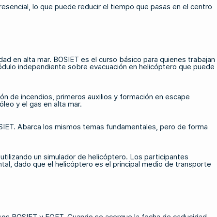
esencial, lo que puede reducir el tiempo que pasas en el centro
dad en alta mar
. BOSIET es el curso básico para quienes trabajan
 módulo independiente sobre evacuación en helicóptero que puede
ión de incendios, primeros auxilios y formación en escape
leo y el gas en alta mar.
 BOSIET. Abarca los mismos temas fundamentales, pero de forma
utilizando un simulador de helicóptero. Los participantes
al, dado que el helicóptero es el principal medio de transporte
cursos BOSIET y FOET. Cuando se acerque la fecha de caducidad