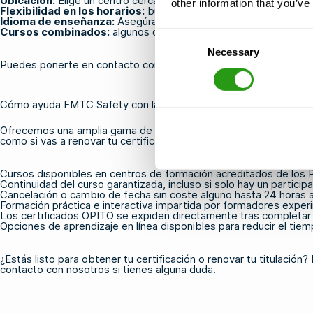
Ubicación:
Elige un centro cercano a tu punto de partida o a tu l
other information that you’ve
Flexibilidad en los horarios:
busca cursos con fechas garantizad
Idioma de enseñanza:
Asegúrate de que el curso se imparta en
Cursos combinados:
algunos centros te permiten completar var
Consent
Necessary
Selection
Puedes
ponerte en contacto con nosotros
para que te ayudemos 
Cómo ayuda FMTC Safety con la certificación OPITO
Ofrecemos una amplia gama de
cursos de seguridad en alta mar
como si vas a renovar tu certificación con un
curso FOET
, te gar
Cursos disponibles en centros de formación acreditados de los P
Continuidad del curso garantizada, incluso si solo hay un participa
Cancelación o cambio de fecha sin coste alguno hasta 24 horas an
Formación práctica e interactiva impartida por formadores exper
Los certificados OPITO se expiden directamente tras completar 
Opciones de aprendizaje en línea disponibles para reducir el tie
¿Estás listo para obtener tu certificación o renovar tu titulació
contacto con nosotros
si tienes alguna duda.