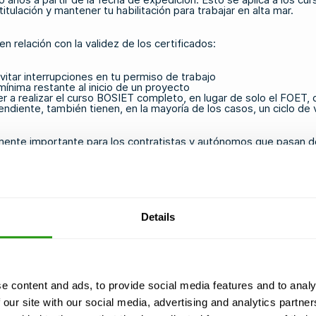
itulación y mantener tu habilitación para trabajar en alta mar.
relación con la validez de los certificados:
itar interrupciones en tu permiso de trabajo
ínima restante al inicio de un proyecto
r a realizar el curso
BOSIET
completo, en lugar de solo el FOET,
diente, también tienen, en la mayoría de los casos, un ciclo de 
lmente importante para los contratistas y autónomos que pasan d
Details
creditados que cumplan las normas internacionales establecidas 
e realizar la formación cerca de un puerto, un aeropuerto o el pu
ientes factores:
e content and ads, to provide social media features and to analy
 our site with our social media, advertising and analytics partn
ción oficial de OPITO