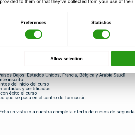
ugar de residencia
 provided to them or that they’ve collected from your use of their
as y la posibilidad de cambiar la fecha si es necesario
 un idioma con el que te sientas cómodo
ios módulos en una sola visita, lo que te permite ahorrar tiemp
Preferences
Statistics
a encontrar el centro que mejor se adapte a tus necesidades.
 certificados por OPITO
para profesionales del sector del petróleo 
Allow selection
antizamos un proceso sencillo y flexible. Esto es lo que puedes e
aíses Bajos, Estados Unidos, Francia, Bélgica y Arabia Saudí
nte inscrito
tes del inicio del curso
imentados y certificados
con éxito el curso
mpo que se pasa en el centro de formación
n? Echa un vistazo a nuestra completa oferta de
cursos de segurida