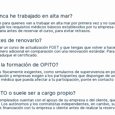
nca he trabajado en alta mar?
 para quienes van a trabajar en alta mar por primera vez y no cu
mplir los requisitos médicos básicos establecidos por tu empresa
a antes de reservar el curso, para evitar retrasos.
tes de renovarlo?
izar un curso de actualización FOET y que tengas que volver a h
ro adicional en comparación con una renovación estándar. Para ev
duque el certificado.
n la formación de OPITO?
os físicamente exigentes, como simulacros de supervivencia en pis
ación y empresas exigen a los participantes que dispongan de un 
 médica que pueda afectar a tu participación, ponte en contacto 
O o suele ser a cargo propio?
empleados cuentan con el apoyo de su empresa o del cliente, que
Los autónomos y los contratistas independientes, en cambio, suel
e financiación con tu empresa o cliente antes de realizar la reser