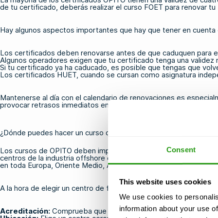
de tu certificado, deberás realizar el curso
FOET
para renovar tu t
Hay algunos aspectos importantes que hay que tener en cuenta en 
Los certificados deben renovarse antes de que caduquen para ev
Algunos operadores exigen que tu certificado tenga una validez m
Si tu certificado ya ha caducado, es posible que tengas que volve
Los certificados HUET, cuando se cursan como asignatura indepen
Mantenerse al día con el calendario de renovaciones es especia
provocar retrasos inmediatos en los proyectos.
¿Dónde puedes hacer un curso de OPITO cerca de ti?
Consent
Los cursos de OPITO deben impartirse en centros de formación a
centros de la industria offshore de todo el mundo, lo que permit
en toda Europa, Oriente Medio, Asia y América del Norte.
This website uses cookies
A la hora de elegir un centro de formación, ten en cuenta los sigu
We use cookies to personalis
information about your use of
Acreditación:
Comprueba que el centro cuente con la homologa