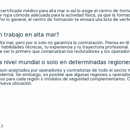
rtificado médico para alta mar si así lo exige el centro de formaci
r ropa cómoda adecuada para la actividad física, ya que la formac
Por lo general, el centro de formación te enviará una lista de ver
 trabajo en alta mar?
lta mar, pero por sí solo no garantiza la contratación. Piensa en é
 habilidades técnicas, tu experiencia y tu trayectoria profesional
e ser lo primero que comprueban los reclutadores y los operador
a nivel mundial o solo en determinadas regione
on aceptados por operadores y contratistas de todo el sector mun
idental. Sin embargo, es posible que algunas regiones u operadore
icos para cada región o módulos de seguridad complementarios. Co
nueva ubicación.
.?