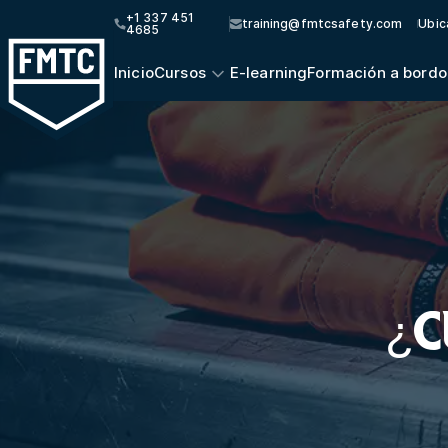
+1 337 451
training@fmtcsafety.com
Ubic
4685
Inicio
Cursos
E-learning
Formación a bordo
¿C