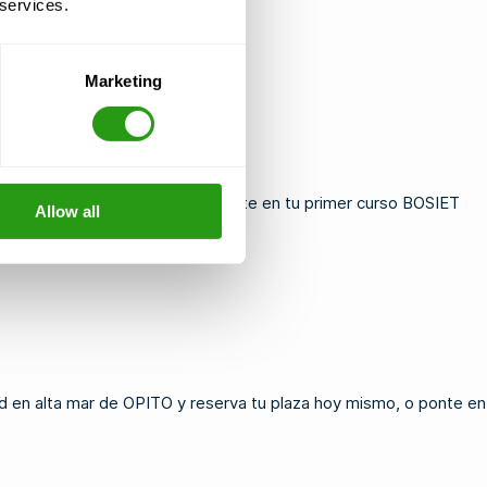
 services.
o y gastos de desplazamiento
Marketing
y el gas. Tanto si vas a inscribirte en tu primer
curso BOSIET
Allow all
sperar al formarte con nosotros:
d en alta mar de OPITO
y reserva tu plaza hoy mismo, o
ponte en