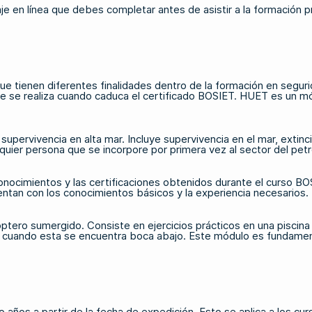
e en línea
que debes completar antes de asistir a la formación pr
ue tienen diferentes finalidades dentro de
la formación en seguri
 que se realiza cuando caduca el certificado BOSIET. HUET es un
upervivencia en alta mar. Incluye supervivencia en el mar, extinc
uier persona que se incorpore por primera vez al sector del petró
conocimientos y las certificaciones obtenidos durante el curso
entan con los conocimientos básicos y la experiencia necesarios.
tero sumergido. Consiste en ejercicios prácticos en una piscina 
so cuando esta se encuentra boca abajo. Este módulo es fundament
o años a partir de la fecha de expedición. Esto se aplica a los 