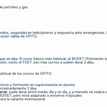
de petróleo y gas
endios, seguridad en helicópteros y respuesta ante emergencias. 
itación válida de OPITO.
 se elija. El curso básico más habitual, el BOSIET (Formación b
ción, como el FOET, son más cortos y suelen durar 2 días.
habitual de los cursos de OPITO:
cticos y formación en supervivencia en piscina
roximadamente 2 días
ero)
:
suele durar entre medio día y un día, y a menudo se reali
l BOSIET, pero está adaptado a entornos tropicales
ara la variante internacional