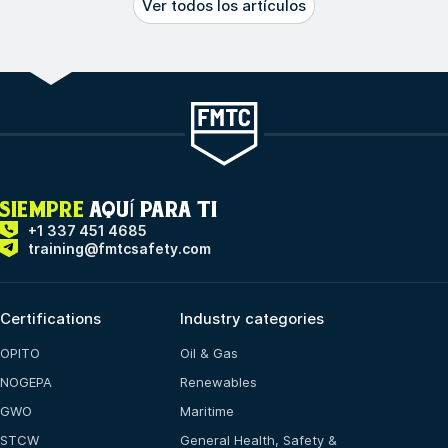
Ver todos los artículos
SIEMPRE
AQUÍ PARA TI
+1 337 451 4685
training@fmtcsafety.com
Certifications
Industry categories
OPITO
Oil & Gas
NOGEPA
Renewables
GWO
Maritime
STCW
General Health, Safety &