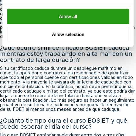
FOET (Formación Avanzada en Emergencias en Alta Mar) es el
curso de renovación más breve, diseñado para profesionales
que ya poseen un certificado BOSIET válido o que haya
Allow all
caducado recientemente. Siempre que renueves antes de que
caduque tu certificado —o dentro del plazo establecido por tu
proveedor de formación—, deberías poder optar por el FOET en
lugar del BOSIET completo, lo que te permitirá ahorrar tiempo y
Allow selection
dinero.
¿Qué ocurre si mi certificado BOSIET caduca
mientras estoy trabajando en alta mar con un
contrato de larga duración?
Si tu certificado caduca durante un despliegue marítimo en
curso, tu operador o contratista es responsable de garantizar
que todo el personal cuente con certificaciones válidas en todo
momento, y la mayoría te avisará de la fecha de caducidad con
suficiente antelación. En la práctica, nunca debe permitir que su
certificado caduque a mitad del contrato, ya que esto podría dar
lugar a que se le retire de la instalación hasta que vuelva a
obtener la certificación. Lo más seguro es hacer un seguimiento
proactivo de su fecha de caducidad y programar la renovación
de su FOET al menos unos meses antes de que caduque.
¿Cuánto tiempo dura el curso BOSIET y qué
puedo esperar el día del curso?
Un curso BOSIET estándar suele durar entre dos y tres días,