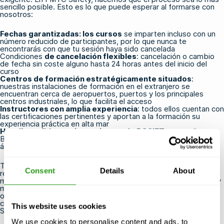
sencillo posible. Esto es lo que puede esperar al formarse con
nosotros:
Fechas garantizadas: los cursos
se imparten incluso con un
número reducido de participantes, por lo que nunca te
encontrarás con que tu sesión haya sido cancelada
Condiciones
de cancelación flexibles
: cancelación o cambio
de fecha sin coste alguno hasta 24 horas antes del inicio del
curso
Centros de formación estratégicamente situados
:
nuestras
instalaciones de formación en el extranjero
se
encuentran cerca de aeropuertos, puertos y los principales
centros industriales, lo que facilita el acceso
Instructores con amplia experiencia
: todos ellos cuentan con
las certificaciones pertinentes y aportan a la formación su
experiencia práctica en alta mar
Hay disponibles varias variantes de BOSIET
, entre ellas
BOSIET estándar, T-BOSIET y e-BOSIET, para adaptarse a tu
ámbito de trabajo específico
Tanto si vas a realizar tu primer curso BOSIET como si vas a
Consent
Details
About
renovarlo antes de que caduque, estamos aquí para ayudarte a
mantener tu certificación y estar listo para trabajar.
Reserva
hoy
mismo
tu curso OPITO BOSIET
y mantén tu carrera en el sector
offshore por el buen camino. Si tienes alguna duda sobre qué
curso es el más adecuado para ti,
ponte en contacto con FMTC
This website uses cookies
Safety
y nuestro equipo estará encantado de ayudarte.
We use cookies to personalise content and ads, to