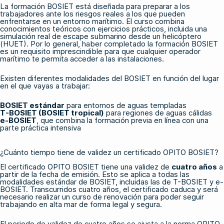
La formación BOSIET está diseñada para preparar a los
trabajadores ante los riesgos reales a los que pueden
enfrentarse en un entorno marítimo. El curso combina
conocimientos teóricos con ejercicios prácticos, incluida una
simulación real
de escape submarino desde un helicóptero
(HUET)
. Por lo general, haber completado la formación BOSIET
es un requisito imprescindible para que cualquier operador
marítimo te permita acceder a las instalaciones.
Existen diferentes modalidades del BOSIET en función del lugar
en el que vayas a trabajar:
BOSIET estándar
para entornos de aguas templadas
T-BOSIET (BOSIET tropical)
para regiones de aguas cálidas
e-BOSIET
, que combina la formación previa en línea con una
parte práctica intensiva
¿Cuánto tiempo tiene de validez un certificado OPITO BOSIET?
El certificado OPITO BOSIET tiene una validez de
cuatro años
a
partir de la fecha de emisión. Esto se aplica a todas las
modalidades estándar de BOSIET, incluidas las de T-BOSIET y e-
BOSIET. Transcurridos cuatro años, el certificado caduca y será
necesario realizar un curso de renovación para poder seguir
trabajando en alta mar de forma legal y segura.
El periodo de validez de cuatro años se ajusta a la norma OPITO,