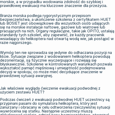
morskie, a w przypadku wodowania zdolność do szybkiej i
prawidłowej ewakuacji ma kluczowe znaczenie dla przeżycia.
Branża morska podlega rygorystycznym przepisom
bezpieczeństwa, a ukończenie
szkolenia z certyfikatem HUET
lub BOSIET
jest obowiązkowe dla wszystkich osób udających
się na morskie instalacje naftowe, gazowe lub wiatrowe lub
pracujących na nich. Organy regulacyjne, takie jak OPITO, ustalają
standardy tych szkoleń, aby zapewnić, że każdy pracownik
wsiadający do helikoptera nad otwartą wodą wie, jak postąpić w
razie najgorszego.
Wymóg ten nie sprowadza się jedynie do odhaczania pozycji na
liście. Sytuacje związane z wodowaniem helikoptera powodują
dezorientację, są fizycznie wyczerpujące i rozwijają się
błyskawicznie. Szkolenie w kontrolowanych warunkach pozwala
wykształcić pamięć mięśniową i umiejętność podejmowania
decyzji w spokoju, co może mieć decydujące znaczenie w
prawdziwej sytuacji awaryjnej.
Jak właściwie wygląda ćwiczenie ewakuacji podwodnej z
użyciem zestawu HUET?
Podczas ćwiczeń z ewakuacji podwodnej HUET uczestnicy są
przypinani pasami do symulatora helikoptera, który jest
zanurzany i obracany w celu odtworzenia rzeczywistej sytuacji
wywrócenia się statku. Następnie uczestnicy muszą
zlokalizować wyjście, odpiąć pasy bezpieczeństwa, otworzyć