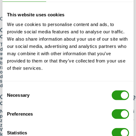
This website uses cookies
Często zadawane pytania
We use cookies to personalise content and ads, to
Czy mogę ukończyć szkolenie HUET, jeśli nie
provide social media features and to analyse our traffic.
czuję się pewnie w wodzie?
We also share information about your use of our site with
Tak, możesz ukończyć szkolenie HUET, nawet jeśli nie jesteś
our social media, advertising and analytics partners who
dobrym pływakiem. Ćwiczenia odbywają się w kontrolowanych
warunkach basenowych, przy stałej obecności
may combine it with other information that you’ve
wykwalifikowanych nurków ratowników, a przez cały czas
provided to them or that they’ve collected from your use
będziesz mieć na sobie kamizelkę ratunkową i kombinezon
ratunkowy. Warto jednak wcześniej poinformować o tym
of their services.
organizatora szkolenia, aby instruktorzy mogli zapewnić Ci
dodatkowe wsparcie i poczucie bezpieczeństwa. Podstawowa
swoboda w wodzie jest pomocna, ale nie musisz być
doświadczonym pływakiem, aby zaliczyć kurs.
Consent
Necessary
Co należy zabrać ze sobą i jak przygotować się
Selection
do dnia szkolenia HUET?
Należy przybyć na miejsce wypoczętym, dobrze nawodnionym i
Preferences
po spożyciu wcześniej lekkiego posiłku — wymagania fizyczne
związane z ćwiczeniami w basenie są do pokonania, ale udział w
zajęciach w stanie zmęczenia lub na czczo nie jest wskazany.
Weź ze sobą ręcznik, ubrania na zmianę i wszelkie potrzebne
Statistics
leki, a podczas rejestracji przed kursem poinformuj instruktora o