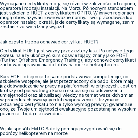
Wymagane certyfikaty mogą się różnić w zależności od regionu,
operatora i rodzaju instalacji. Na Morzu Północnym standardem
jest szkolenie HUET z certyfikatem OPITO. W innych regionach
mogą obowiązywać równoważne normy. Twój pracodawca lub
operator instalacji określi, jakie certyfikaty są wymagane, zanim
zostanie zatwierdzony wyjazd.
Jak często trzeba odnawiać certyfikat HUET?
Certyfikat HUET jest ważny przez cztery lata. Po upływie tego
okresu należy ukończyć kurs odświeżający, znany jako
FOET
(Further Offshore Emergency Training)
, aby odnowić certyfikat i
zachować uprawnienia do lotów na morze helikopterem.
Kurs FOET obejmuje te same podstawowe kompetencje, co
szkolenie wstępne, ale jest przeznaczony dla osób, które mają
już doświadczenie w pracy na platformach wiertniczych. Jest on
krótszy od pierwotnego kursu i skupia się na odświeżeniu
umiejętności oraz aktualizacji wiedzy na temat wszelkich zmian
w procedurach awaryjnych lub wyposażeniu. Utrzymanie
aktualnego certyfikatu to nie tylko wymóg prawny; gwarantuje
ono, że Twoje umiejętności ewakuacyjne pozostaną na wysokim
poziomie i będą niezawodne.
W jaki sposób FMTC Safety pomaga przygotować się do
podróży helikopterem na morze