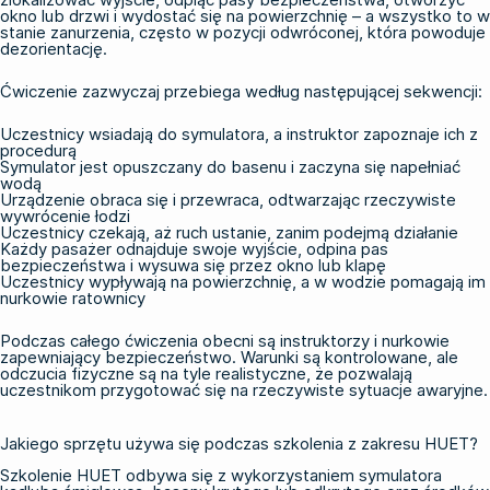
okno lub drzwi i wydostać się na powierzchnię – a wszystko to w
stanie zanurzenia, często w pozycji odwróconej, która powoduje
dezorientację.
Ćwiczenie zazwyczaj przebiega według następującej sekwencji:
Uczestnicy wsiadają do symulatora, a instruktor zapoznaje ich z
procedurą
Symulator jest opuszczany do basenu i zaczyna się napełniać
wodą
Urządzenie obraca się i przewraca, odtwarzając rzeczywiste
wywrócenie łodzi
Uczestnicy czekają, aż ruch ustanie, zanim podejmą działanie
Każdy pasażer odnajduje swoje wyjście, odpina pas
bezpieczeństwa i wysuwa się przez okno lub klapę
Uczestnicy wypływają na powierzchnię, a w wodzie pomagają im
nurkowie ratownicy
Podczas całego ćwiczenia obecni są instruktorzy i nurkowie
zapewniający bezpieczeństwo. Warunki są kontrolowane, ale
odczucia fizyczne są na tyle realistyczne, że pozwalają
uczestnikom przygotować się na rzeczywiste sytuacje awaryjne.
Jakiego sprzętu używa się podczas szkolenia z zakresu HUET?
Szkolenie HUET odbywa się z wykorzystaniem symulatora