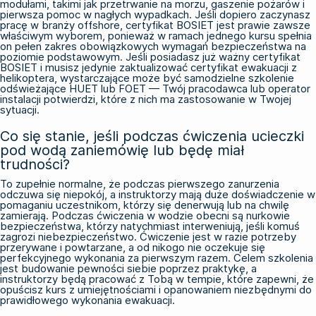
modułami, takimi jak przetrwanie na morzu, gaszenie pożarów i
pierwsza pomoc w nagłych wypadkach. Jeśli dopiero zaczynasz
pracę w branży offshore, certyfikat BOSIET jest prawie zawsze
właściwym wyborem, ponieważ w ramach jednego kursu spełnia
on pełen zakres obowiązkowych wymagań bezpieczeństwa na
poziomie podstawowym. Jeśli posiadasz już ważny certyfikat
BOSIET i musisz jedynie zaktualizować certyfikat ewakuacji z
helikoptera, wystarczające może być samodzielne szkolenie
odświeżające HUET lub FOET — Twój pracodawca lub operator
instalacji potwierdzi, które z nich ma zastosowanie w Twojej
sytuacji.
Co się stanie, jeśli podczas ćwiczenia ucieczki
pod wodą zaniemówię lub będę miał
trudności?
To zupełnie normalne, że podczas pierwszego zanurzenia
odczuwa się niepokój, a instruktorzy mają duże doświadczenie w
pomaganiu uczestnikom, którzy się denerwują lub na chwilę
zamierają. Podczas ćwiczenia w wodzie obecni są nurkowie
bezpieczeństwa, którzy natychmiast interweniują, jeśli komuś
zagrozi niebezpieczeństwo. Ćwiczenie jest w razie potrzeby
przerywane i powtarzane, a od nikogo nie oczekuje się
perfekcyjnego wykonania za pierwszym razem. Celem szkolenia
jest budowanie pewności siebie poprzez praktykę, a
instruktorzy będą pracować z Tobą w tempie, które zapewni, że
opuścisz kurs z umiejętnościami i opanowaniem niezbędnymi do
prawidłowego wykonania ewakuacji.