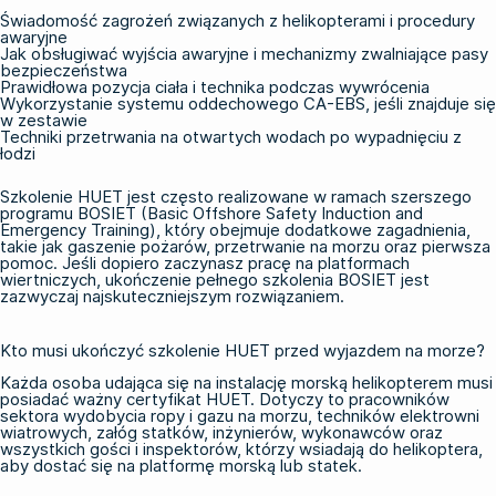
Świadomość zagrożeń związanych z helikopterami i procedury
awaryjne
Jak obsługiwać wyjścia awaryjne i mechanizmy zwalniające pasy
bezpieczeństwa
Prawidłowa pozycja ciała i technika podczas wywrócenia
Wykorzystanie systemu oddechowego CA-EBS, jeśli znajduje się
w zestawie
Techniki przetrwania na otwartych wodach po wypadnięciu z
łodzi
Szkolenie HUET jest często realizowane w ramach szerszego
programu
BOSIET (Basic Offshore Safety Induction and
Emergency Training)
, który obejmuje dodatkowe zagadnienia,
takie jak gaszenie pożarów, przetrwanie na morzu oraz pierwsza
pomoc. Jeśli dopiero zaczynasz pracę na platformach
wiertniczych, ukończenie pełnego szkolenia BOSIET jest
zazwyczaj najskuteczniejszym rozwiązaniem.
Kto musi ukończyć szkolenie HUET przed wyjazdem na morze?
Każda osoba udająca się na instalację morską helikopterem musi
posiadać ważny certyfikat HUET. Dotyczy to pracowników
sektora wydobycia ropy i gazu na morzu, techników elektrowni
wiatrowych, załóg statków, inżynierów, wykonawców oraz
wszystkich gości i inspektorów, którzy wsiadają do helikoptera,
aby dostać się na platformę morską lub statek.