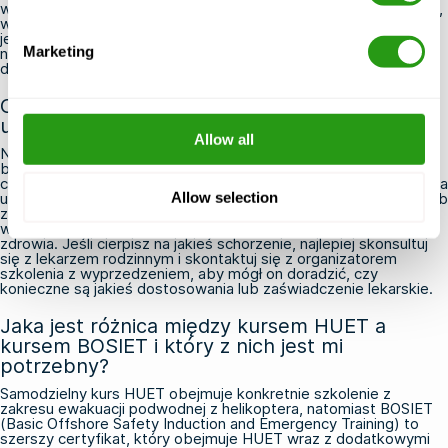
wszelkich schorzeniach lub urazach. Cały specjalistyczny sprzęt,
w tym kombinezon ratunkowy, kamizelka ratunkowa i CA-EBS,
jest zapewniony przez ośrodek szkoleniowy. Zaleca się również
Marketing
noszenie lub zabranie ze sobą kostiumu kąpielowego lub
dopasowanej bielizny termoaktywnej pod ubraniem.
Czy istnieją jakieś schorzenia, które mogłyby
uniemożliwić mi ukończenie szkolenia HUET?
Allow all
Niektóre schorzenia mogą wpływać na Twoją zdolność do
bezpiecznego udziału w ćwiczeniu ewakuacji podwodnej, w tym
ciężka klaustrofobia, padaczka bez kontroli, poważne schorzenia
układu sercowo-naczyniowego oraz niektóre schorzenia ucha lub
Allow selection
zatok. Większość organizatorów szkoleń, w tym FMTC Safety,
wymaga wypełnienia przed kursem oświadczenia o stanie
zdrowia. Jeśli cierpisz na jakieś schorzenie, najlepiej skonsultuj
się z lekarzem rodzinnym i skontaktuj się z organizatorem
szkolenia z wyprzedzeniem, aby mógł on doradzić, czy
konieczne są jakieś dostosowania lub zaświadczenie lekarskie.
Jaka jest różnica między kursem HUET a
kursem BOSIET i który z nich jest mi
potrzebny?
Samodzielny kurs HUET obejmuje konkretnie szkolenie z
zakresu ewakuacji podwodnej z helikoptera, natomiast BOSIET
(Basic Offshore Safety Induction and Emergency Training) to
szerszy certyfikat, który obejmuje HUET wraz z dodatkowymi