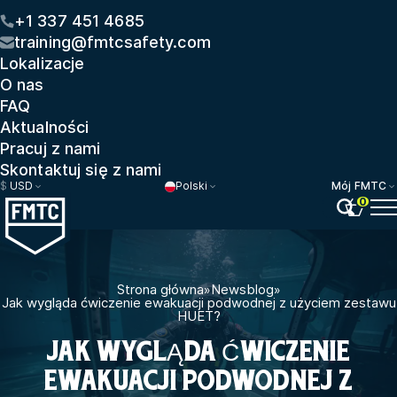
+1 337 451 4685
training@fmtcsafety.com
Lokalizacje
O nas
FAQ
Aktualności
Pracuj z nami
Skontaktuj się z nami
$
USD
Polski
Mój FMTC
0
Strona główna
»
Newsblog
»
Jak wygląda ćwiczenie ewakuacji podwodnej z użyciem zestawu
HUET?
JAK WYGLĄDA ĆWICZENIE
EWAKUACJI PODWODNEJ Z