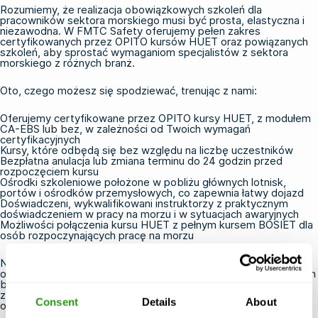
Rozumiemy, że realizacja obowiązkowych szkoleń dla
pracowników sektora morskiego musi być prosta, elastyczna i
niezawodna. W FMTC Safety oferujemy pełen zakres
certyfikowanych przez OPITO kursów HUET oraz powiązanych
szkoleń, aby sprostać wymaganiom specjalistów z sektora
morskiego z różnych branż.
Oto, czego możesz się spodziewać, trenując z nami:
Oferujemy certyfikowane przez OPITO kursy HUET, z modułem
CA-EBS lub bez
, w zależności od Twoich wymagań
certyfikacyjnych
Kursy, które odbędą się bez względu na liczbę uczestników
Bezpłatna anulacja lub zmiana terminu do 24 godzin przed
rozpoczęciem kursu
Ośrodki szkoleniowe położone w pobliżu głównych lotnisk,
portów i ośrodków przemysłowych, co zapewnia łatwy dojazd
Doświadczeni, wykwalifikowani instruktorzy z praktycznym
doświadczeniem w pracy na morzu i w sytuacjach awaryjnych
Możliwości połączenia kursu HUET z pełnym kursem
BOSIET
dla
osób rozpoczynających pracę na morzu
Niezależnie od tego, czy rezerwujesz szkolenie dla siebie, czy
organizujesz je dla całego zespołu, postaramy się, by proces ten
był jak najprostszy.
Skontaktuj się z naszym zespołem
, aby
znaleźć odpowiedni certyfikat do Twojego kolejnego projektu
Consent
Details
About
offshore.