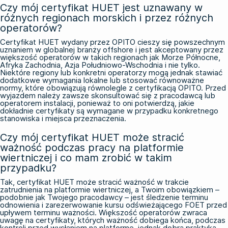
Czy mój certyfikat HUET jest uznawany w
różnych regionach morskich i przez różnych
operatorów?
Certyfikat HUET wydany przez OPITO cieszy się powszechnym
uznaniem w globalnej branży offshore i jest akceptowany przez
większość operatorów w takich regionach jak Morze Północne,
Afryka Zachodnia, Azja Południowo-Wschodnia i nie tylko.
Niektóre regiony lub konkretni operatorzy mogą jednak stawiać
dodatkowe wymagania lokalne lub stosować równoważne
normy, które obowiązują równolegle z certyfikacją OPITO. Przed
wyjazdem należy zawsze skonsultować się z pracodawcą lub
operatorem instalacji, ponieważ to oni potwierdzą, jakie
dokładnie certyfikaty są wymagane w przypadku konkretnego
stanowiska i miejsca przeznaczenia.
Czy mój certyfikat HUET może stracić
ważność podczas pracy na platformie
wiertniczej i co mam zrobić w takim
przypadku?
Tak, certyfikat HUET może stracić ważność w trakcie
zatrudnienia na platformie wiertniczej, a Twoim obowiązkiem –
podobnie jak Twojego pracodawcy – jest śledzenie terminu
odnowienia i zarezerwowanie kursu odświeżającego FOET przed
upływem terminu ważności. Większość operatorów zwraca
uwagę na certyfikaty, których ważność dobiega końca, podczas
kontroli przed wysłaniem na platformę, jednak dobrą praktyką