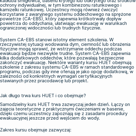
kadłuba śmigłowca, basenu krytego lub odkrytego oraz środków
ochrony indywidualnej, w tym kombinezonu ratunkowego i
kamizelki ratunkowej. Uczestnicy mogą również ćwiczyć
korzystanie z awaryjnego systemu oddechowego na sprężone
powietrze (CA-EBS), który zapewnia krótkotrwały dopływ
powietrza do oddychania, ułatwiając ewakuację w warunkach
ograniczonej widoczności lub trudnych fizycznie.
System CA-EBS stanowi istotny element szkolenia. W
rzeczywistej sytuacji wodowania dym, ciemność lub obrażenia
fizyczne mogą sprawić, że wstrzymanie oddechu podczas
ewakuacji będzie niezwykle trudne. System CA-EBS zapewnia
kilka dodatkowych oddechów, które pozwalają bezpiecznie
zakończyć ewakuację. Niektóre warianty kursu HUET obejmują
szkolenie z zakresu systemu CA-EBS w ramach standardowego
programu, podczas gdy inne oferują je jako opcję dodatkową, w
zależności od konkretnych wymagań certyfikacyjnych
stawianych przez pracodawcę lub projekt.
Jak długo trwa kurs HUET i co obejmuje?
Samodzielny kurs HUET trwa zazwyczaj jeden dzień. Łączy on
zajęcia teoretyczne z praktycznymi ćwiczeniami w basenie,
dzięki czemu uczestnicy zapoznają się z zasadami procedury
ewakuacyjnej jeszcze przed wejściem do wody.
Zakres kursu obejmuje zazwyczaj: