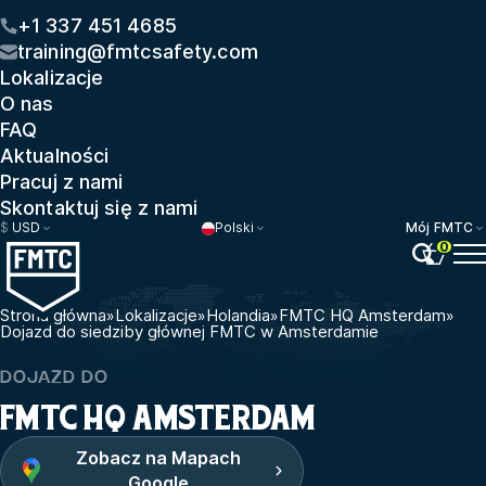
+1 337 451 4685
training@fmtcsafety.com
Lokalizacje
O nas
FAQ
Aktualności
Pracuj z nami
Skontaktuj się z nami
$
USD
Polski
Mój FMTC
0
Strona główna
»
Lokalizacje
»
Holandia
»
FMTC HQ Amsterdam
»
Dojazd do siedziby głównej FMTC w Amsterdamie
DOJAZD DO
FMTC HQ AMSTERDAM
Zobacz na Mapach
Google