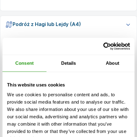
Podróż z Hagi lub Lejdy (A4)
Jedź A4 w kierunku Amsterdamu.
Kieruj się na Haarlem A5
Consent
Details
About
Wjedź na autostradę A9 na skrzyżowaniu
Raasdorp
This website uses cookies
We use cookies to personalise content and ads, to
Zjechać w kierunku
provide social media features and to analyse our traffic.
Badhoevedorp/Schipholweg/N232.
We also share information about your use of our site with
our social media, advertising and analytics partners who
Jedź prosto i skręć w drugi zjazd na rondzie.
may combine it with other information that you’ve
provided to them or that they’ve collected from your use
Przejedź przez most i na następnych światłach