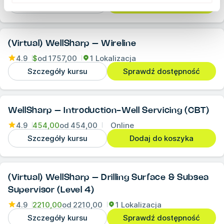
Szczegóły kursu
Sprawdź dostępność
(Virtual) WellSharp – Wireline
4.9
$
od
1757,00
1 Lokalizacja
Szczegóły kursu
Sprawdź dostępność
WellSharp – Introduction-Well Servicing (CBT)
4.9
454,00
od
454,00
Online
Szczegóły kursu
Dodaj do koszyka
(Virtual) WellSharp – Drilling Surface & Subsea
Supervisor (Level 4)
4.9
2210,00
od
2210,00
1 Lokalizacja
Szczegóły kursu
Sprawdź dostępność