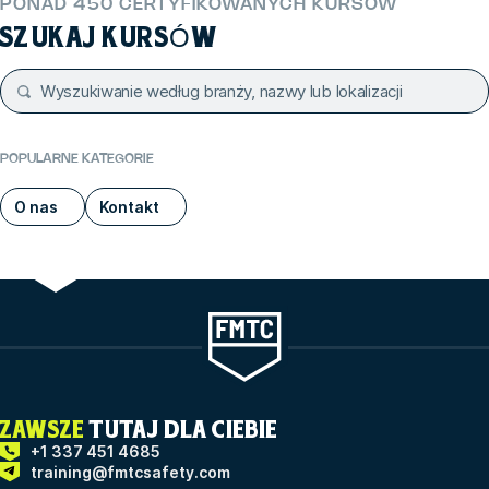
PONAD 450 CERTYFIKOWANYCH KURSÓW
SZUKAJ KURSÓW
POPULARNE KATEGORIE
O nas
Kontakt
ZAWSZE
TUTAJ DLA CIEBIE
+1 337 451 4685
training@fmtcsafety.com