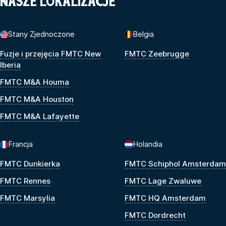
NASZE LOKALIZACJE
Stany Zjednoczone
Belgia
Fuzje i przejęcia FMTC New
FMTC Zeebrugge
Iberia
FMTC M&A Houma
FMTC M&A Houston
FMTC M&A Lafayette
Francja
Holandia
FMTC Dunkierka
FMTC Schiphol Amsterdam
FMTC Rennes
FMTC Lage Zwaluwe
FMTC Marsylia
FMTC HQ Amsterdam
FMTC Dordrecht