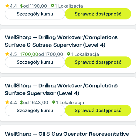
4.4
$
od
1190,00
1 Lokalizacja
Szczegóły kursu
Sprawdź dostępność
WellSharp – Drilling Workover/Completions
Surface & Subsea Supervisor (Level 4)
4.5
1700,00
od
1700,00
1 Lokalizacja
Szczegóły kursu
Sprawdź dostępność
WellSharp – Drilling Workover/Completions
Surface Supervisor (Level 4)
4.4
$
od
1643,00
1 Lokalizacja
Szczegóły kursu
Sprawdź dostępność
WellSharp – Oil & Gas Operator Representative