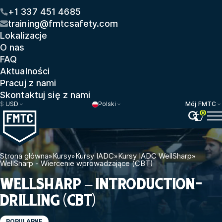
+1 337 451 4685
training@fmtcsafety.com
Lokalizacje
O nas
FAQ
Aktualności
Pracuj z nami
Skontaktuj się z nami
$
USD
Polski
Mój FMTC
0
Strona główna
»
Kursy
»
Kursy IADC
»
Kursy IADC WellSharp
»
WellSharp - Wiercenie wprowadzające (CBT)
WELLSHARP – INTRODUCTION-
DRILLING (CBT)
POPULARNE