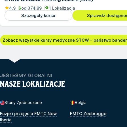
4.9
$
od
374,89
1 Lokalizacja
Szczegóły kursu
Sprawdź dostępno
Zobacz wszystkie kursy medyczne STCW – państwo bandery
JESTEŚMY GLOBALNI
NASZE LOKALIZACJE
Stany Zjednoczone
Belgia
Fuzje i przejęcia FMTC New
FMTC Zeebrugge
Iberia