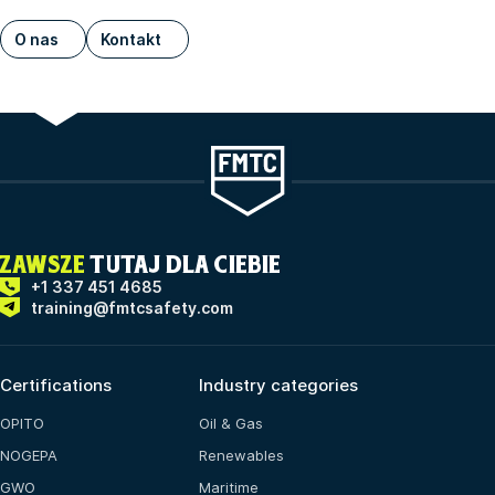
O nas
Kontakt
ZAWSZE
TUTAJ DLA CIEBIE
+1 337 451 4685
training@fmtcsafety.com
Certifications
Industry categories
OPITO
Oil & Gas
NOGEPA
Renewables
GWO
Maritime