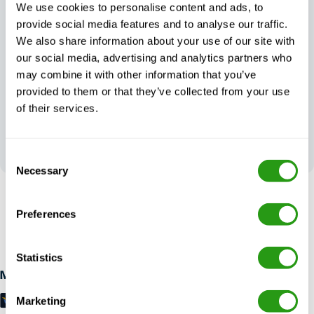
We use cookies to personalise content and ads, to
Zawsze
Wyjątkowa
certyfikat,
obsługa klienta
provide social media features and to analyse our traffic.
zawsze jakość
w dzień i w nocy
We also share information about your use of our site with
our social media, advertising and analytics partners who
may combine it with other information that you’ve
provided to them or that they’ve collected from your use
of their services.
Twoja opinia
kształtuje naszą
doskonałość
Consent
Necessary
Selection
BEZ RYZYKA
Preferences
Bezpłatne anulowanie do 24 godzin wcześniej anulowanie, bez
przedpłaty wymagane.
Statistics
Metody płatności
Marketing