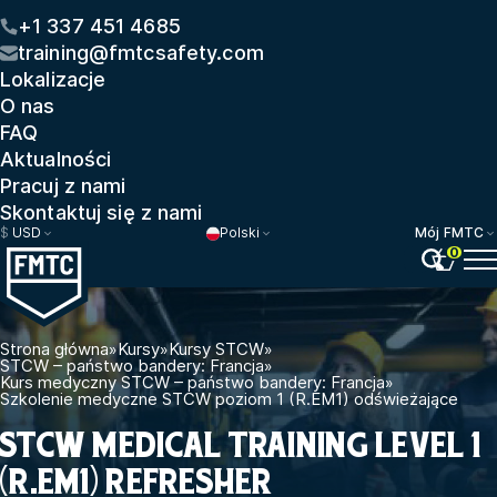
+1 337 451 4685
training@fmtcsafety.com
Lokalizacje
O nas
FAQ
Aktualności
Pracuj z nami
Skontaktuj się z nami
$
USD
Polski
Mój FMTC
0
Strona główna
»
Kursy
»
Kursy STCW
»
STCW – państwo bandery: Francja
»
Kurs medyczny STCW – państwo bandery: Francja
»
Szkolenie medyczne STCW poziom 1 (R.EM1) odświeżające
STCW MEDICAL TRAINING LEVEL 1
(R.EM1) REFRESHER