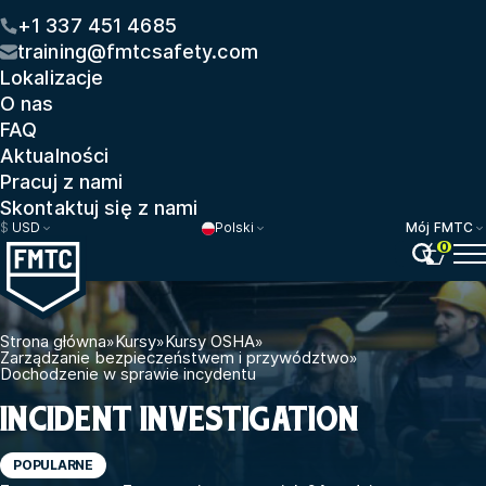
+1 337 451 4685
training@fmtcsafety.com
Lokalizacje
O nas
FAQ
Aktualności
Pracuj z nami
Skontaktuj się z nami
$
USD
Polski
Mój FMTC
0
Strona główna
»
Kursy
»
Kursy OSHA
»
Zarządzanie bezpieczeństwem i przywództwo
»
Dochodzenie w sprawie incydentu
INCIDENT INVESTIGATION
POPULARNE