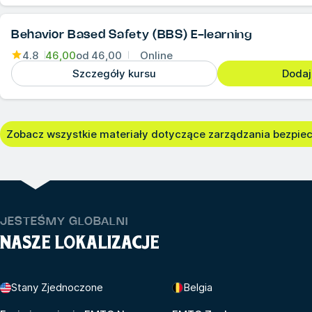
Behavior Based Safety (BBS) E-learning
4.8
46,00
od
46,00
Online
Szczegóły kursu
Dodaj
Zobacz wszystkie materiały dotyczące zarządzania bezpi
JESTEŚMY GLOBALNI
NASZE LOKALIZACJE
Stany Zjednoczone
Belgia