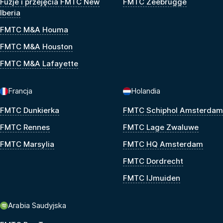
Fuzje i przejęcia FMTC New
FMTC Zeebrugge
Iberia
FMTC M&A Houma
FMTC M&A Houston
FMTC M&A Lafayette
Francja
Holandia
FMTC Dunkierka
FMTC Schiphol Amsterdam
FMTC Rennes
FMTC Lage Zwaluwe
FMTC Marsylia
FMTC HQ Amsterdam
FMTC Dordrecht
FMTC IJmuiden
Arabia Saudyjska