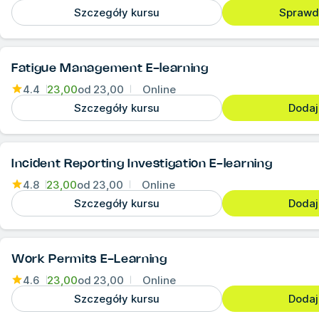
Szczegóły kursu
Sprawd
Fatigue Management E-learning
4.4
23,00
od
23,00
Online
Szczegóły kursu
Dodaj
Incident Reporting Investigation E-learning
4.8
23,00
od
23,00
Online
Szczegóły kursu
Dodaj
Work Permits E-Learning
4.6
23,00
od
23,00
Online
Szczegóły kursu
Dodaj