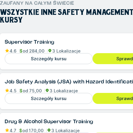
ZAUFANY NA CAŁYM ŚWIECIE
WSZYSTKIE INNE
SAFETY MANAGEMENT
KURSY
Supervisor Training
4.6
$
od
284,00
3 Lokalizacje
Szczegóły kursu
Sprawd
Job Safety Analysis (JSA) with Hazard Identificat
4.5
$
od
75,00
3 Lokalizacje
Szczegóły kursu
Sprawd
Drug & Alcohol Supervisor Training
4.7
$
od
170,00
3 Lokalizacje