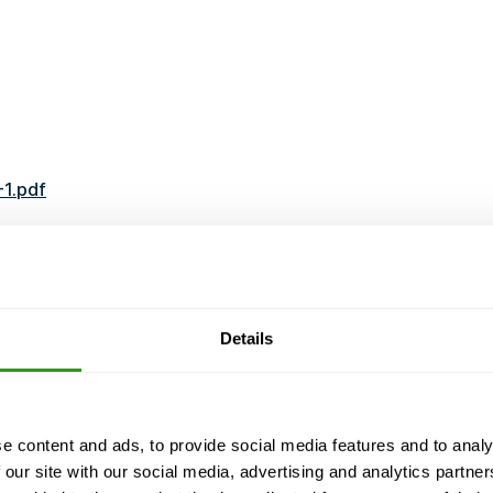
-1.pdf
49 min
SZKOLENIE DOSTOSOWANE DO OSHA STANDARDY
Details
y, i my nigdy anulujemy. Nawet z tylko 1
e content and ads, to provide social media features and to analy
 our site with our social media, advertising and analytics partn