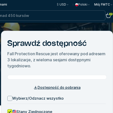
 nami
$
USD
Polski
Mój FMTC
0
Sprawdź dostępność
Fall Protection Rescue
jest oferowany pod adresem
3
lokalizacje, z wieloma sesjami dostępnymi
tygodniowo.
Dostępność do pobrania
Wybierz/Odznacz wszystko
Stany Zjednoczone