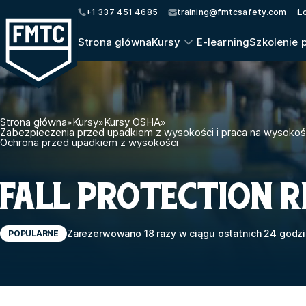
+1 337 451 4685
training@fmtcsafety.com
L
Strona główna
Kursy
E-learning
Szkolenie 
Strona główna
»
Kursy
»
Kursy OSHA
»
Zabezpieczenia przed upadkiem z wysokości i praca na wysokoś
Ochrona przed upadkiem z wysokości
FALL PROTECTION R
Zarezerwowano 18 razy w ciągu ostatnich 24 godzi
POPULARNE