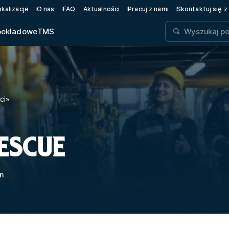
okalizacje
O nas
FAQ
Aktualności
Pracuj z nami
Skontaktuj się z
pokładowe
TMS
ci
»
ESCUE
n