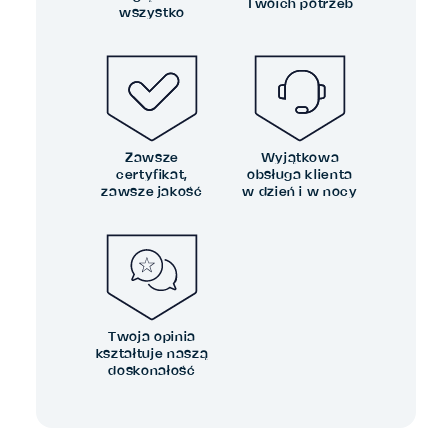
Twoich potrzeb
wszystko
Zawsze
Wyjątkowa
certyfikat,
obsługa klienta
zawsze jakość
w dzień i w nocy
Twoja opinia
kształtuje naszą
doskonałość