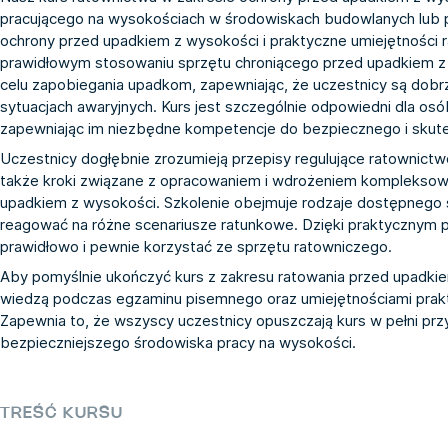
pracującego na wysokościach w środowiskach budowlanych lub
ochrony przed upadkiem z wysokości i praktyczne umiejętności r
prawidłowym stosowaniu sprzętu chroniącego przed upadkiem z
celu zapobiegania upadkom, zapewniając, że uczestnicy są dob
sytuacjach awaryjnych. Kurs jest szczególnie odpowiedni dla o
zapewniając im niezbędne kompetencje do bezpiecznego i skute
Uczestnicy dogłębnie zrozumieją przepisy regulujące ratownict
także kroki związane z opracowaniem i wdrożeniem kompleksow
upadkiem z wysokości. Szkolenie obejmuje rodzaje dostępnego s
reagować na różne scenariusze ratunkowe. Dzięki praktycznym 
prawidłowo i pewnie korzystać ze sprzętu ratowniczego.
Aby pomyślnie ukończyć kurs z zakresu ratowania przed upadki
wiedzą podczas egzaminu pisemnego oraz umiejętnościami prak
Zapewnia to, że wszyscy uczestnicy opuszczają kurs w pełni prz
bezpieczniejszego środowiska pracy na wysokości.
TREŚĆ KURSU