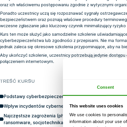
oraz ich właściwemu postępowaniu zgodnie z wytycznymi organiz
Ponadto uczestnicy uczą się rozpoznawać sygnały ostrzegawcze
bezpieczeństwem oraz poznają właściwe procedury terminowego z
wczesne zgłaszanie jako kluczowy czynnik minimalizujący ryzyko i
Kurs ten może służyć jako samodzielne szkolenie uświadamiają
cyberbezpieczeństwa lub zgodności z przepisami. Nie ma form
jednak zaleca się okresowe szkolenia przypominające, aby na bie
Aby ukończyć szkolenie, uczestnicy potrzebują jedynie dostępu
połączeniem internetowym.
TREŚĆ KURSU
Consent
Podstawy cyberbezpieczeństwa i zagrożenia w miejscu 
Wpływ incydentów cybernetycznych na działalność opera
This website uses cookies
We use cookies to personalis
Najczęstsze zagrożenia (phishing, złośliwe oprogramo
information about your use of
ransomware, socjotechnika)