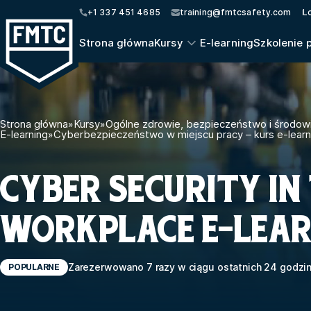
+1 337 451 4685
training@fmtcsafety.com
L
Strona główna
Kursy
E-learning
Szkolenie 
Strona główna
»
Kursy
»
Ogólne zdrowie, bezpieczeństwo i środow
E-learning
»
Cyberbezpieczeństwo w miejscu pracy – kurs e-lear
CYBER SECURITY IN
WORKPLACE E-LEA
Zarezerwowano 7 razy w ciągu ostatnich 24 godzi
POPULARNE