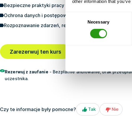
other information that you’ve
Bezpieczne praktyki pracy i bezpieczeństwo urządzeń
Ochrona danych i postępowanie z danymi wrażliwymi
Consent
Necessary
Selection
Rozpoznawanie zdarzeń, reagowanie na nie i zgłaszanie
Ostatnia rezerwacja
2 g
Zarezerwuj ten kurs
temu
Rezerwuj z zaufanie
- Bezpłatnie anulowanie, brak przedpłat
uczestnika.
Czy te informacje były pomocne?
Tak
Nie