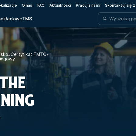
okalizacje
O nas
FAQ
Aktualności
Pracuj z nami
Skontaktuj się z
pokładowe
TMS
isko
»
Certyfikat FMTC
»
ningowy
 THE
RNING
n