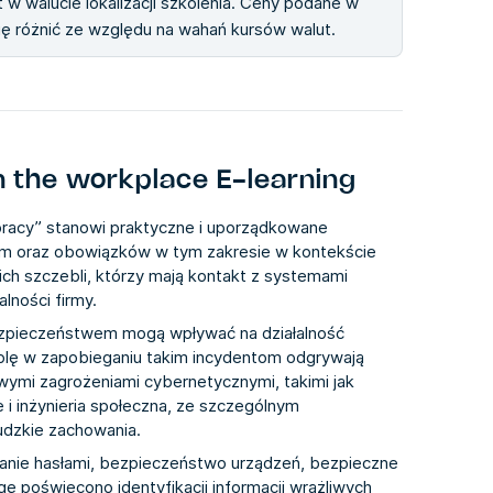
 w walucie lokalizacji szkolenia. Ceny podane w
się różnić ze względu na wahań kursów walut.
n the workplace E-learning
racy” stanowi praktyczne i uporządkowane
m oraz obowiązków w tym zakresie w kontekście
ch szczebli, którzy mają kontakt z systemami
lności firmy.
bezpieczeństwem mogą wpływać na działalność
ą rolę w zapobieganiu takim incydentom odgrywają
wymi zagrożeniami cybernetycznymi, takimi jak
i inżynieria społeczna, ze szczególnym
udzkie zachowania.
zanie hasłami, bezpieczeństwo urządzeń, bezpieczne
ę poświęcono identyfikacji informacji wrażliwych