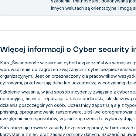
szkolenia. Płatność jest dokonywana jest
innych walutach są orientacyjne i mogą 
Więcej informacji o
Cyber security i
Kurs „Świadomość w zakresie cyberbezpieczeństwa w miejscu p
wprowadzenie do zagrożeń związanych z cyberbezpieczeństwe
organizacyjnym. Jest on przeznaczony dla pracowników wszystki
cyfrowymi, przetwarzają dane lub uczestniczą w codziennej działa
Szkolenie wyjaśnia, w jaki sposób incydenty związane z cyber
operacyjną, finanse i reputację, a także podkreśla, jak kluczow
działania poszczególnych osób. Uczestnicy zapoznają się z typo
phishing, oprogramowanie ransomware, złośliwe oprogramowanie 
uwzględnieniem sposobów, w jakie zagrożenia te wykorzystują l
Kurs obejmuje również zasady bezpiecznej pracy, w tym zarząd
korzystanie z sieci oraz zasady ochrony danych. Szczególną uwag