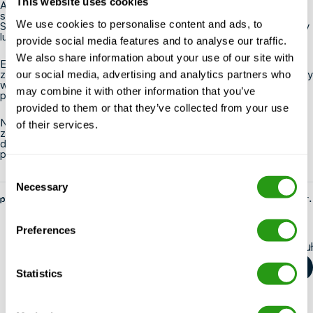
This website uses cookies
Aby uzyskać więcej informacji i zapoznać się z możliwościami
szkoleniowymi dostępnymi w instytucie szkoleniowym FMTC
We use cookies to personalise content and ads, to
Safety w Zeebrugge, odwiedź stronę internetową FMTC Safety
lub skontaktuj się z nami bezpośrednio.
provide social media features and to analyse our traffic.
We also share information about your use of our site with
Ekspansja FMTC Safety do Zeebrugge odzwierciedla
zaangażowanie w otwieranie drzwi do nowych możliwości kariery
our social media, advertising and analytics partners who
w branży wiatrowej. Dołącz do nas w tej transformacyjnej
may combine it with other information that you’ve
podróży już dziś!
provided to them or that they’ve collected from your use
Należy pamiętać, że programy szkoleniowe będą dostępne
of their services.
zarówno w języku niderlandzkim, jak i angielskim, co pozwoli
dotrzeć do szerokiego grona osób poszukujących możliwości
pracy w branży wiatrowej.
Consent
Necessary
Selection
przez fs-admin
14 maja 2025 r.
Preferences
Udostępnij ten artykuł
Statistics