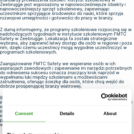
Zeebrugge jest wyposażony w najnowocześniejsze obiekty i
najnowocześniejszy sprzęt szkoleniowy, zapewniając
uczestnikom sprzyjające środowisko do nauki, które sprzyja
rozwojowi umiejętności i gotowości do pracy w branży.
Z dumą informujemy, że programy szkoleniowe rozpoczną się w
nadchodzących tygodniach w instytucie szkoleniowym FMTC
Safety w Zeebrugge. Lokalizacja ta została strategicznie
wybrana, aby zapewnić łatwy dostęp dla osób w regionie i poza
nim, dzięki czemu uczestnicy mogą wygodnie uczestniczyć w
programach szkoleniowych.
Zaangażowanie FMTC Safety we wspieranie osób w ich
aspiracjach zawodowych i zapewnianie im narzędzi potrzebnych
do odniesienia sukcesu oznacza znaczący krok naprzód w
wypełnianiu luki między szkoleniami a możliwościami
zatrudnienia, oferując ścieżkę dla osób, które chcą wejść do
dobrze prosperującej branży wiatrowej.
Bądź na bieżąco z kolejnymi aktualizacjami i szczegółowymi
informacjami na temat programów szkoleniowych dostępnych w
nowej lokalizacji w Zeebrugge. Jesteśmy podekscytowani
możliwościami, jakie niesie ze sobą ten rozwój i z
Consent
Details
About
niecierpliwością czekamy na wzmocnienie pozycji osób
posiadających umiejętności i wiedzę, aby rozwijać się w branży
wiatrowej.