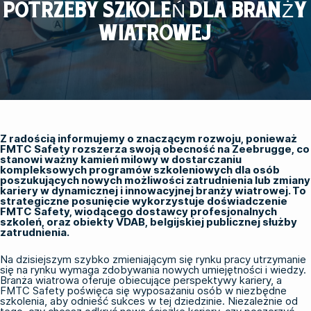
POTRZEBY SZKOLEŃ DLA BRANŻY
WIATROWEJ
Z radością informujemy o znaczącym rozwoju, ponieważ
FMTC Safety rozszerza swoją obecność na Zeebrugge, co
stanowi ważny kamień milowy w dostarczaniu
kompleksowych programów szkoleniowych dla osób
poszukujących nowych możliwości zatrudnienia lub zmiany
kariery w dynamicznej i innowacyjnej branży wiatrowej. To
strategiczne posunięcie wykorzystuje doświadczenie
FMTC Safety, wiodącego dostawcy profesjonalnych
szkoleń, oraz obiekty VDAB, belgijskiej publicznej służby
zatrudnienia.
Na dzisiejszym szybko zmieniającym się rynku pracy utrzymanie
się na rynku wymaga zdobywania nowych umiejętności i wiedzy.
Branża wiatrowa oferuje obiecujące perspektywy kariery, a
FMTC Safety poświęca się wyposażaniu osób w niezbędne
szkolenia, aby odnieść sukces w tej dziedzinie. Niezależnie od