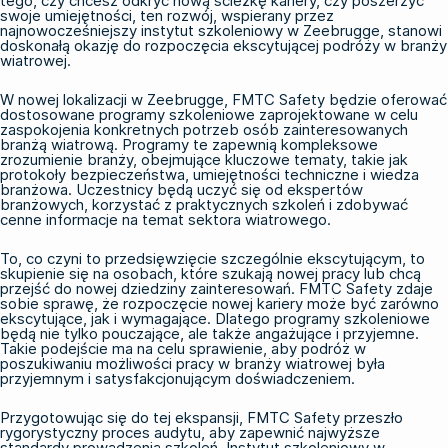
tego, czy chcesz odkryć nową ścieżkę kariery, czy poszerzyć
swoje umiejętności, ten rozwój, wspierany przez
najnowocześniejszy instytut szkoleniowy w Zeebrugge, stanowi
doskonałą okazję do rozpoczęcia ekscytującej podróży w branży
wiatrowej.
W nowej lokalizacji w Zeebrugge, FMTC Safety będzie oferować
dostosowane programy szkoleniowe zaprojektowane w celu
zaspokojenia konkretnych potrzeb osób zainteresowanych
branżą wiatrową. Programy te zapewnią kompleksowe
zrozumienie branży, obejmujące kluczowe tematy, takie jak
protokoły bezpieczeństwa, umiejętności techniczne i wiedza
branżowa. Uczestnicy będą uczyć się od ekspertów
branżowych, korzystać z praktycznych szkoleń i zdobywać
cenne informacje na temat sektora wiatrowego.
To, co czyni to przedsięwzięcie szczególnie ekscytującym, to
skupienie się na osobach, które szukają nowej pracy lub chcą
przejść do nowej dziedziny zainteresowań. FMTC Safety zdaje
sobie sprawę, że rozpoczęcie nowej kariery może być zarówno
ekscytujące, jak i wymagające. Dlatego programy szkoleniowe
będą nie tylko pouczające, ale także angażujące i przyjemne.
Takie podejście ma na celu sprawienie, aby podróż w
poszukiwaniu możliwości pracy w branży wiatrowej była
przyjemnym i satysfakcjonującym doświadczeniem.
Przygotowując się do tej ekspansji, FMTC Safety przeszło
rygorystyczny proces audytu, aby zapewnić najwyższe
standardy prowadzenia szkoleń. Instytut szkoleniowy w