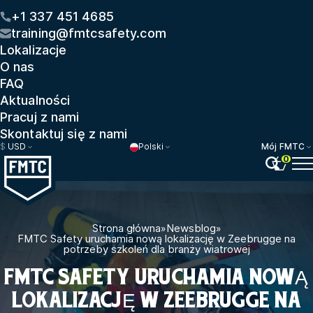
+1 337 451 4685
training@fmtcsafety.com
Lokalizacje
O nas
FAQ
Aktualności
Pracuj z nami
Skontaktuj się z nami
$
USD
Polski
Mój FMTC
0
Strona główna
»
Newsblog
»
FMTC Safety uruchamia nową lokalizację w Zeebrugge na
potrzeby szkoleń dla branży wiatrowej
FMTC SAFETY URUCHAMIA NOWĄ
LOKALIZACJĘ W ZEEBRUGGE NA