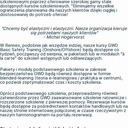
szkoleniowymi poprzez oferowanie szerokiej gamy stale
dostępnych kursów szkoleniowych. "Eliminujemy wszelkie
ograniczenia planowania dla naszych klientów dzięki ciągłej i
dostosowanej do potrzeb ofercie!
"Chcemy być elastyczni i elastyczni. Nasza organizacja kieruje
się potrzebami naszych klientów"
- Michel Hogervorst.
W Rennes, podobnie jak wszędzie indziej, nasze kursy GWO
Basic Safety Training (Onshore/Offshore) będą dostępne co
tydzień, począwszy od sierpnia, w pakietach lub w modułach "à
la carte" do szkoleń wstępnych lub odświeżających.
Pakiety i moduły podstawowego szkolenia w zakresie
bezpieczeństwa GWO będą również dostępne w formie
blended-learning (teoria e-learningowa / praktyka w centrum),
co pozwoli zoptymalizować czas i koszty szkolenia.
Oprócz podstawowego szkolenia, przeprowadzimy również
zatwierdzone przez GWO zaawansowane szkolenie ratownicze i
rozszerzone szkolenie z pierwszej pomocy. Rezerwacje kursów
będą dostępne za pośrednictwem kontaktów handlowych lub na
naszej stronie internetowej połączonej w czasie rzeczywistym z
naszym harmonogramem na portalu rezerwacji.