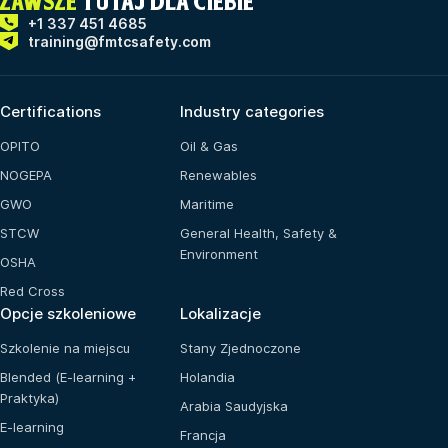
ZAWSZE
TUTAJ DLA CIEBIE
+1 337 451 4685
training@fmtcsafety.com
Certifications
Industry categories
OPITO
Oil & Gas
NOGEPA
Renewables
GWO
Maritime
STCW
General Health, Safety &
Environment
OSHA
Red Cross
Opcje szkoleniowe
Lokalizacje
Szkolenie na miejscu
Stany Zjednoczone
Blended (E-learning +
Holandia
Praktyka)
Arabia Saudyjska
E-learning
Francja