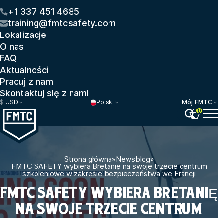
+1 337 451 4685
training@fmtcsafety.com
Lokalizacje
O nas
FAQ
Aktualności
Pracuj z nami
Skontaktuj się z nami
$
USD
Polski
Mój FMTC
0
Strona główna
»
Newsblog
»
FMTC SAFETY wybiera Bretanię na swoje trzecie centrum
szkoleniowe w zakresie bezpieczeństwa we Francji
FMTC SAFETY WYBIERA BRETANIĘ
NA SWOJE TRZECIE CENTRUM