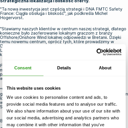
Strategiczna lokalizacja i bliskość oferty.
"Ta nowa inwestycja jest częścią strategii i DNA FMTC Safety
France: Ciągła obsługa i bliskość", jak podkreśla Michel
Hogervorst.
"Stawiamy naszych klientów w centrum naszej strategii, dlatego
konieczne było zaoferowanie lokalnym graczom z branży
Offshore/Onshore Wind lokalnej odpowiedzi w Bretanii. Dzięki
temu nowemu centrum, oprócz tych, które prowadzimy w
Dunkierce i Marsylii we współpracy z OLEUM, TotalEnergies
Learning Solution, stale zbliżamy się do ich projektów",
kontynuuje.
FMTC Safety Rennes będzie zlokalizowane na skrzyżowaniu 7
Consent
Details
About
morskich farm wiatrowych, działających, w budowie lub
planowanych. Nie zapominając o licznych lądowych projektach
wiatrowych.
This website uses cookies
"Wybierając Rennes, stawiamy się w odległości mniejszej niż 2
godziny od największych projektów z wysokiej jakości dostępem
We use cookies to personalise content and ads, to
logistycznym i wysokiej jakości ofertą hotelową, która będzie
wspierać nasze oferty pakietowe" dodał Arnaud LESCENE ,
provide social media features and to analyse our traffic.
Sales Manager France.
We also share information about your use of our site with
our social media, advertising and analytics partners who
Bezpieczeństwo FMTC, wyjątkowe doświadczenie.
may combine it with other information that you’ve