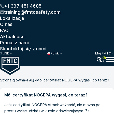
+1 337 451 4685
training@fmtcsafety.com
Lokalizacje
O nas
FAQ
Aktualności
Pracuj z nami
Skontaktuj się z nami
$
USD
Polski
Mój FMTC
0
Strona główna
»
FAQ
»
Mój certyfikat NOGEPA wygasł, co teraz?
Mój certyfikat NOGEPA wygasł, co teraz?
Jeśli certyfikat NOGEPA stracił ważność, nie można po
prostu wziąć udziału w kursie odświeżającym. Za