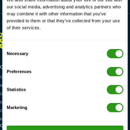
our social media, advertising and analytics partners who
may combine it with other information that you’ve
provided to them or that they’ve collected from your use
of their services.
ZAWSZE
TUTAJ DLA CIEBIE
+1 337 451 4685
training@fmtcsafety.com
Consent
Necessary
Selection
Certifications
Industry categories
Preferences
OPITO
Oil & Gas
NOGEPA
Renewables
Statistics
GWO
Maritime
STCW
General Health, Safety &
Marketing
Environment
OSHA
Red Cross
Opcje szkoleniowe
Lokalizacje