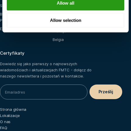
Allow all
Szkolenie na miejscu
Stany Zjednoczone
Blended (E-learning +
Holandia
Allow selection
Praktyka)
Arabia Saudyjska
E-learning
Francja
Belgia
Certyfikaty
Dowiedz się jako pierwszy o najnowszych
wiadomościach i aktualizacjach FMTC - dołącz do
naszego newslettera i pozostań w kontakcie.
Strona główna
Lokalizacje
O nas
FAQ