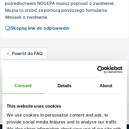
pośrednictwem NOGEPA musisz poprosić o zwolnienie.
Można to zrobić za pomocą poniższego formularza:
Wniosek o zwolnienie
.
Skopiuj link do odpowiedzi
Powrót do FAQ
pytania?
+1 337 451 4685
Consent
Details
About
training@fmtcsafety.com
Dostępny codziennie w godzinach 7:00 - 17:00 (GMT +1)
This website uses cookies
We use cookies to personalise content and ads, to
provide social media features and to analyse our traffic.
We also share information about your use of our site with