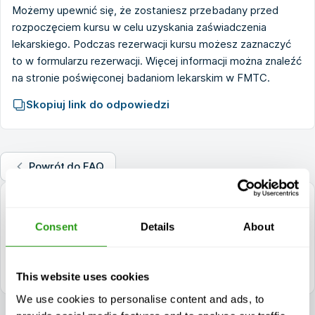
Możemy upewnić się, że zostaniesz przebadany przed
rozpoczęciem kursu w celu uzyskania zaświadczenia
lekarskiego. Podczas rezerwacji kursu możesz zaznaczyć
to w formularzu rezerwacji. Więcej informacji można znaleźć
na stronie poświęconej
badaniom lekarskim w FMTC
.
Skopiuj link do odpowiedzi
Powrót do FAQ
pytania?
Consent
Details
About
+1 337 451 4685
training@fmtcsafety.com
Dostępny codziennie w godzinach 7:00 - 17:00 (GMT +1)
This website uses cookies
We use cookies to personalise content and ads, to