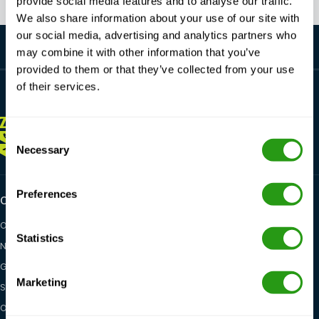
provide social media features and to analyse our traffic.
We also share information about your use of our site with
our social media, advertising and analytics partners who
may combine it with other information that you’ve
provided to them or that they’ve collected from your use
of their services.
ZAWSZE
TUTAJ DLA CIEBIE
Consent
+1 337 451 4685
Necessary
training@fmtcsafety.com
Selection
Preferences
Certifications
Industry categories
OPITO
Oil & Gas
Statistics
NOGEPA
Renewables
GWO
Maritime
Marketing
STCW
General Health, Safety &
Environment
OSHA