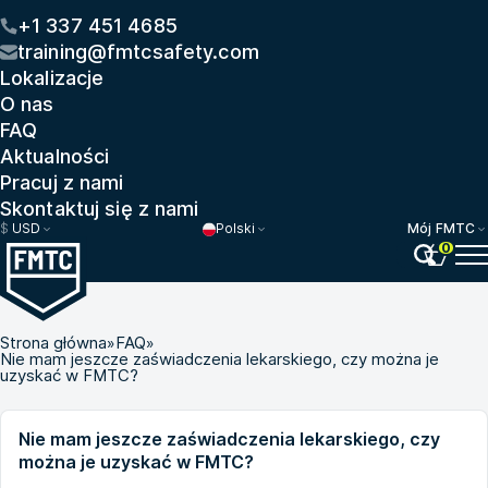
+1 337 451 4685
training@fmtcsafety.com
Lokalizacje
O nas
FAQ
Aktualności
Pracuj z nami
Skontaktuj się z nami
$
USD
Polski
Mój FMTC
0
Strona główna
»
FAQ
»
Nie mam jeszcze zaświadczenia lekarskiego, czy można je
uzyskać w FMTC?
Nie mam jeszcze zaświadczenia lekarskiego, czy
można je uzyskać w FMTC?