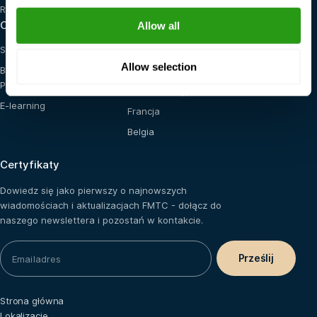
Red Cross
Opcje szkoleniowe
Lokalizacje
Allow all
Szkolenie na miejscu
Stany Zjednoczone
Allow selection
Blended (E-learning +
Holandia
Praktyka)
Arabia Saudyjska
E-learning
Francja
Belgia
Certyfikaty
Dowiedz się jako pierwszy o najnowszych
wiadomościach i aktualizacjach FMTC - dołącz do
naszego newslettera i pozostań w kontakcie.
Strona główna
Lokalizacje