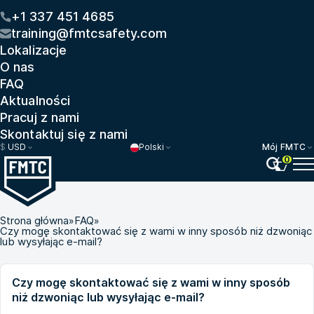
+1 337 451 4685
training@fmtcsafety.com
Lokalizacje
O nas
FAQ
Aktualności
Pracuj z nami
Skontaktuj się z nami
$
USD
Polski
Mój FMTC
0
Strona główna
»
FAQ
»
Czy mogę skontaktować się z wami w inny sposób niż dzwoniąc
lub wysyłając e-mail?
Czy mogę skontaktować się z wami w inny sposób
niż dzwoniąc lub wysyłając e-mail?