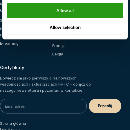
Red Cross
Opcje szkoleniowe
Lokalizacje
Allow all
Szkolenie na miejscu
Stany Zjednoczone
Allow selection
Blended (E-learning +
Holandia
Praktyka)
Arabia Saudyjska
E-learning
Francja
Belgia
Certyfikaty
Dowiedz się jako pierwszy o najnowszych
wiadomościach i aktualizacjach FMTC - dołącz do
naszego newslettera i pozostań w kontakcie.
Strona główna
Lokalizacje