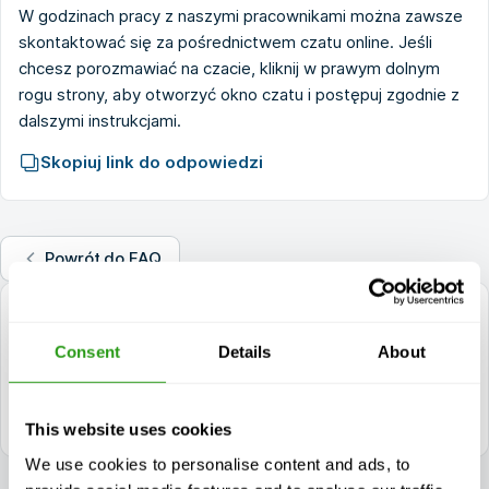
W godzinach pracy z naszymi pracownikami można zawsze
skontaktować się za pośrednictwem czatu online. Jeśli
chcesz porozmawiać na czacie, kliknij w prawym dolnym
rogu strony, aby otworzyć okno czatu i postępuj zgodnie z
dalszymi instrukcjami.
Skopiuj link do odpowiedzi
Powrót do FAQ
pytania?
Consent
Details
About
+1 337 451 4685
training@fmtcsafety.com
Dostępny codziennie w godzinach 7:00 - 17:00 (GMT +1)
This website uses cookies
We use cookies to personalise content and ads, to