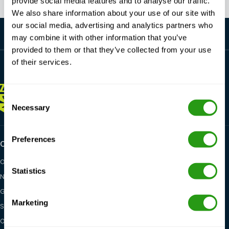
provide social media features and to analyse our traffic.
We also share information about your use of our site with
our social media, advertising and analytics partners who
may combine it with other information that you’ve
provided to them or that they’ve collected from your use
of their services.
ZAWSZE
TUTAJ DLA CIEBIE
Consent
+1 337 451 4685
Necessary
training@fmtcsafety.com
Selection
Preferences
Certifications
Industry categories
OPITO
Oil & Gas
Statistics
NOGEPA
Renewables
GWO
Maritime
Marketing
STCW
General Health, Safety &
Environment
OSHA