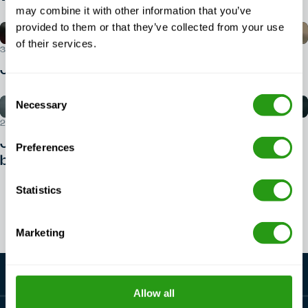
may combine it with other information that you’ve
provided to them or that they’ve collected from your use
of their services.
30 LIPCA 2026 R.
Jak zapisać się na kurs BOSIET?
Consent
Necessary
Selection
29 LIPCA 2026 R.
Jak rozpocząć karierę w dziedzinie
Preferences
bezpieczeństwa na morzu?
Statistics
Zobacz wszystkie artykuły
Marketing
Allow all