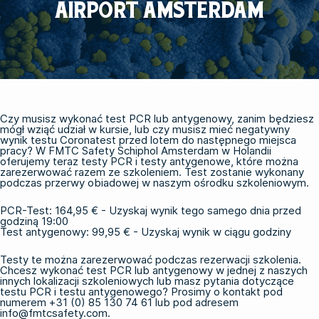
AIRPORT AMSTERDAM
Czy musisz wykonać test PCR lub antygenowy, zanim będziesz
mógł wziąć udział w kursie, lub czy musisz mieć negatywny
wynik testu Coronatest przed lotem do następnego miejsca
pracy? W FMTC Safety Schiphol Amsterdam w Holandii
oferujemy teraz testy PCR i testy antygenowe, które można
zarezerwować razem ze szkoleniem. Test zostanie wykonany
podczas przerwy obiadowej w naszym ośrodku szkoleniowym.
PCR-Test: 164,95 € - Uzyskaj wynik tego samego dnia przed
godziną 19:00
Test antygenowy: 99,95 € - Uzyskaj wynik w ciągu godziny
Testy te można zarezerwować podczas rezerwacji szkolenia.
Chcesz wykonać test PCR lub antygenowy w jednej z naszych
innych lokalizacji szkoleniowych lub masz pytania dotyczące
testu PCR i testu antygenowego? Prosimy o kontakt pod
numerem
+31 (0) 85 130 74 61
lub pod adresem
info@fmtcsafety.com.