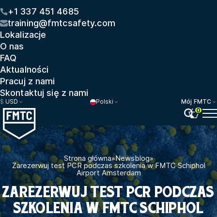
+1 337 451 4685
training@fmtcsafety.com
Lokalizacje
O nas
FAQ
Aktualności
Pracuj z nami
Skontaktuj się z nami
$
USD
Polski
Mój FMTC
0
Strona główna
»
Newsblog
»
Zarezerwuj test PCR podczas szkolenia w FMTC Schiphol
Airport Amsterdam
ZAREZERWUJ TEST PCR PODCZAS
SZKOLENIA W FMTC SCHIPHOL