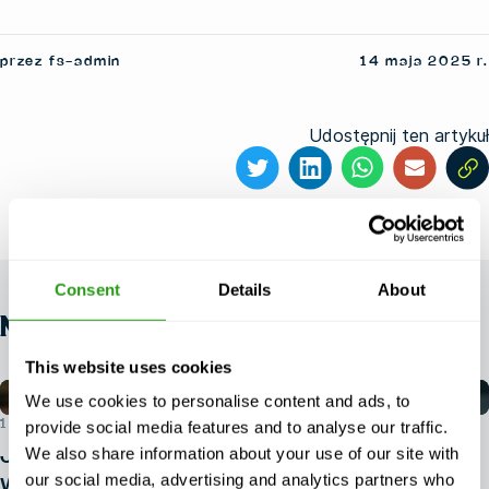
przez fs-admin
14 maja 2025 r.
Udostępnij ten artykuł
Consent
Details
About
NEWS
This website uses cookies
We use cookies to personalise content and ads, to
1 SIERPNIA 2026 R.
provide social media features and to analyse our traffic.
We also share information about your use of our site with
Jakie dokumenty tożsamości są
our social media, advertising and analytics partners who
wymagane do udziału w kursie BOSIET?