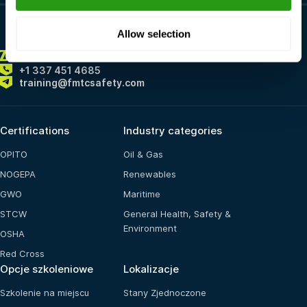
Allow selection
ZAWSZE
TUTAJ DLA CIEBIE
+1 337 451 4685
training@fmtcsafety.com
Certifications
Industry categories
OPITO
Oil & Gas
NOGEPA
Renewables
GWO
Maritime
STCW
General Health, Safety &
Environment
OSHA
Red Cross
Opcje szkoleniowe
Lokalizacje
Szkolenie na miejscu
Stany Zjednoczone