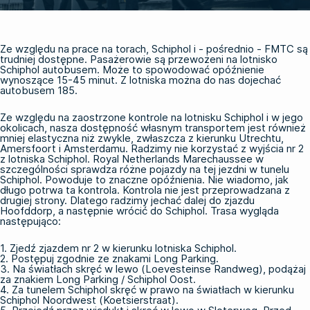
Ze względu na prace na torach, Schiphol i - pośrednio - FMTC są
trudniej dostępne. Pasażerowie są przewożeni na lotnisko
Schiphol autobusem. Może to spowodować opóźnienie
wynoszące 15-45 minut. Z lotniska można do nas dojechać
autobusem 185.
Ze względu na zaostrzone kontrole na lotnisku Schiphol i w jego
okolicach, nasza dostępność własnym transportem jest również
mniej elastyczna niż zwykle, zwłaszcza z kierunku Utrechtu,
Amersfoort i Amsterdamu. Radzimy nie korzystać z wyjścia nr 2
z lotniska Schiphol. Royal Netherlands Marechaussee w
szczególności sprawdza różne pojazdy na tej jezdni w tunelu
Schiphol. Powoduje to znaczne opóźnienia. Nie wiadomo, jak
długo potrwa ta kontrola. Kontrola nie jest przeprowadzana z
drugiej strony. Dlatego radzimy jechać dalej do zjazdu
Hoofddorp, a następnie wrócić do Schiphol. Trasa wygląda
następująco:
1. Zjedź zjazdem nr 2 w kierunku lotniska Schiphol.
2. Postępuj zgodnie ze znakami Long Parking.
3. Na światłach skręć w lewo (Loevesteinse Randweg), podążaj
za znakiem Long Parking / Schiphol Oost.
4. Za tunelem Schiphol skręć w prawo na światłach w kierunku
Schiphol Noordwest (Koetsierstraat).