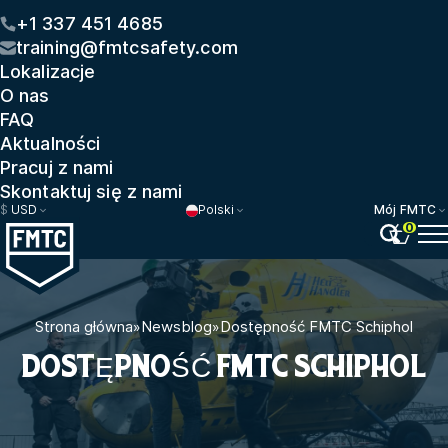
+1 337 451 4685
training@fmtcsafety.com
Lokalizacje
O nas
FAQ
Aktualności
Pracuj z nami
Skontaktuj się z nami
$
USD
Polski
Mój FMTC
0
Strona główna
»
Newsblog
»
Dostępność FMTC Schiphol
DOSTĘPNOŚĆ FMTC SCHIPHOL