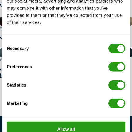
our social media, advertising and analytics partners who
wymagane do udziału w kursie BOSIET?
may combine it with other information that you’ve
provided to them or that they’ve collected from your use
of their services.
30 LIPCA 2026 R.
Jak zapisać się na kurs BOSIET?
Consent
Necessary
Selection
29 LIPCA 2026 R.
Preferences
Jak rozpocząć karierę w dziedzinie
bezpieczeństwa na morzu?
Statistics
Zobacz wszystkie artykuły
Marketing
Allow all