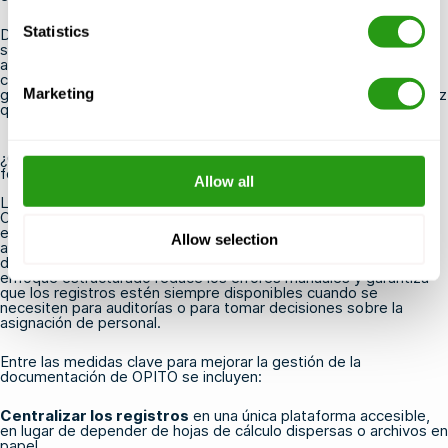
Statistics
Desde un punto de vista práctico, la falta de documentación
suele obligar a los trabajadores a repetir la formación con poca
antelación, lo que altera los plazos de los proyectos y genera
costes innecesarios. Prevenir estas carencias mediante una
Marketing
gestión proactiva de la documentación resulta mucho más eficaz
que resolverlas a posteriori.
¿Cómo pueden los operadores gestionar los registros de
formación de OPITO de forma más eficiente?
Allow all
Las empresas pueden gestionar los registros de formación de
OPITO de forma más eficiente centralizando la documentación
en un sistema digital de gestión de la formación, configurando
Allow selection
alertas automáticas de caducidad y estandarizando el proceso
de recogida de certificados una vez finalizada la formación. Un
enfoque estructurado reduce los errores manuales y garantiza
que los registros estén siempre disponibles cuando se
necesiten para auditorías o para tomar decisiones sobre la
asignación de personal.
Entre las medidas clave para mejorar la gestión de la
documentación de OPITO se incluyen:
Centralizar los registros
en una única plataforma accesible,
en lugar de depender de hojas de cálculo dispersas o archivos en
papel