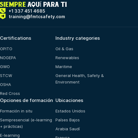
SIEMPRE
AQUÍ PARA TI
+1 337 451 4685
training@fmtcsafety.com
Certifications
Industry categories
OPITO
Oil & Gas
NOGEPA
Renewables
GWO
Maritime
STCW
General Health, Safety &
Environment
OSHA
Red Cross
Opciones de formación
Ubicaciones
Formación in situ
Estados Unidos
Semipresencial (e-learning
Países Bajos
+ prácticas)
Arabia Saudí
E-learning
Francia