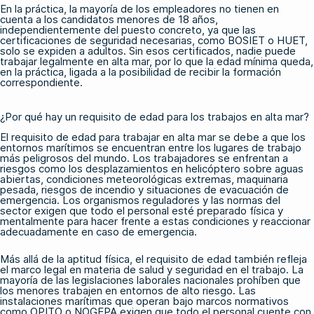
En la práctica, la mayoría de los empleadores no tienen en
cuenta a los candidatos menores de 18 años,
independientemente del puesto concreto, ya que las
certificaciones de seguridad necesarias, como
BOSIET
o
HUET
,
solo se expiden a adultos. Sin esos certificados, nadie puede
trabajar legalmente en alta mar, por lo que la edad mínima queda,
en la práctica, ligada a la posibilidad de recibir la formación
correspondiente.
¿Por qué hay un requisito de edad para los trabajos en alta mar?
El requisito de edad para trabajar en alta mar se debe a que los
entornos marítimos se encuentran entre los lugares de trabajo
más peligrosos del mundo. Los trabajadores se enfrentan a
riesgos como los desplazamientos en helicóptero sobre aguas
abiertas, condiciones meteorológicas extremas, maquinaria
pesada, riesgos de incendio y situaciones de evacuación de
emergencia. Los organismos reguladores y las normas del
sector exigen que todo el personal esté preparado física y
mentalmente para hacer frente a estas condiciones y reaccionar
adecuadamente en caso de emergencia.
Más allá de la aptitud física, el requisito de edad también refleja
el marco legal en materia de salud y seguridad en el trabajo. La
mayoría de las legislaciones laborales nacionales prohíben que
los menores trabajen en entornos de alto riesgo. Las
instalaciones marítimas que operan bajo marcos normativos
como
OPITO
o
NOGEPA
exigen que todo el personal cuente con