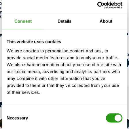
Si tiene alguna pregunta sobre nuestros cursos OPITO u otra
cuestión de formación, no dude en ponerse en contacto con
nosotros a través de
info@fmtcsafety.com
o llamando al
+1
(985) 217 9284
.
Consent
Details
About
por fs-admin
14 de mayo de 2025
This website uses cookies
We use cookies to personalise content and ads, to
Comparte este artículo
provide social media features and to analyse our traffic.
We also share information about your use of our site with
our social media, advertising and analytics partners who
may combine it with other information that you’ve
provided to them or that they’ve collected from your use
of their services.
NOTICIAS
Consent
Necessary
Selection