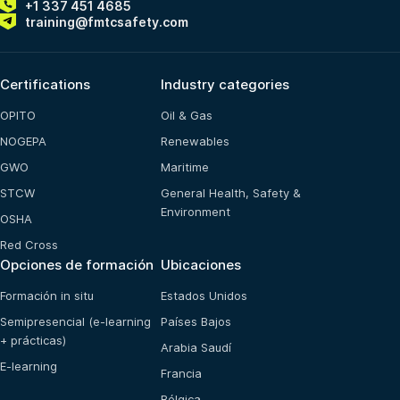
+1 337 451 4685
training@fmtcsafety.com
Certifications
Industry categories
OPITO
Oil & Gas
NOGEPA
Renewables
GWO
Maritime
STCW
General Health, Safety &
Environment
OSHA
Red Cross
Opciones de formación
Ubicaciones
Formación in situ
Estados Unidos
Semipresencial (e-learning
Países Bajos
+ prácticas)
Arabia Saudí
E-learning
Francia
Bélgica