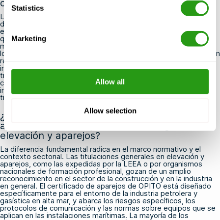
como en alta mar?
Statistics
Las titulaciones de OPITO en manipulación de cargas están
diseñadas específicamente para el sector del petróleo y el gas
en alta mar y gozan de reconocimiento en dicho ámbito, por lo
que se exigen y aceptan principalmente para trabajos en alta
Marketing
mar. No obstante, muchos empleadores y jefes de proyecto de
los sectores más amplios de la energía y la construcción también
reconocen la competencia certificada por OPITO como un
indicador fiable de la destreza en la manipulación de cargas. Si
trabajas tanto en entornos terrestres como marítimos, consulta
Allow all
con tu empleador si se requieren titulaciones adicionales o
independientes en manipulación de cargas para las obras en
tierra.
Allow selection
¿Cuál es la diferencia entre un certificado de
aparejos de OPITO y una titulación general en
elevación y aparejos?
La diferencia fundamental radica en el marco normativo y el
contexto sectorial. Las titulaciones generales en elevación y
aparejos, como las expedidas por la LEEA o por organismos
nacionales de formación profesional, gozan de un amplio
reconocimiento en el sector de la construcción y en la industria
en general. El certificado de aparejos de OPITO está diseñado
específicamente para el entorno de la industria petrolera y
gasística en alta mar, y abarca los riesgos específicos, los
protocolos de comunicación y las normas sobre equipos que se
aplican en las instalaciones marítimas. La mayoría de los