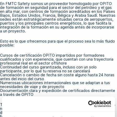
En FMTC Safety somos un proveedor homologado por OPITO
de
formación en seguridad para el sector del petróleo y el gas
en alta mar
, con centros de formación acreditados en los Países
Bajos, Estados Unidos, Francia, Bélgica y Arabia Saudí. Nuestras
sedes están estratégicamente situadas cerca de aeropuertos,
puertos y los principales centros energéticos, lo que facilita la
integración de la formación en su agenda antes de incorporarse
a un proyecto.
Esto es lo que ofrecemos para que el proceso sea lo más fluido
posible:
Cursos de certificación OPITO impartidos por formadores
cualificados y con experiencia, que cuentan con una trayectoria
profesional real en el sector offshore
Continuidad del curso garantizada, incluso con un solo
participante, por lo que tu reserva no se cancelará
Cancelación o cambio de fecha sin coste alguno hasta 24 horas
antes del inicio del curso
Numerosas ubicaciones internacionales que se adaptan a tus
necesidades de viaje y de proyecto
Documentación clara y expedición de certificados directamente
a través de OPITO
Tanto si eres un profesional autónomo que gestiona sus propias
renovaciones como si formas parte de un equipo de RR. HH. o
de QHSE que coordina la formación de una plantilla más amplia,
te facilitamos el cumplimiento normativo.
Echa un vistazo a