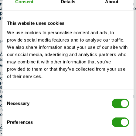
Consent
Details
About
nuestra oferta completa de cursos
para encontrar la opción más
adecuada a tu situación, o
ponte en contacto con nuestro equipo
para comentarnos tus necesidades de formación y reservar tu
plaza.
This website uses cookies
We use cookies to personalise content and ads, to
provide social media features and to analyse our traffic.
Preguntas frecuentes
We also share information about your use of our site with
¿Puedo hacer un curso de actualización
our social media, advertising and analytics partners who
aunque mi certificado OPITO de montaje de
may combine it with other information that you’ve
eslingas ya haya caducado?
provided to them or that they’ve collected from your use
Depende del tiempo que lleve caducado tu certificado. Muchos
of their services.
centros de formación y las normas de OPITO permiten un breve
periodo de gracia durante el cual basta con realizar un curso de
actualización; sin embargo, si el certificado lleva caducado un
tiempo prolongado, es posible que tengas que volver a realizar
el curso inicial completo desde el principio. Para evitarlo, procura
Consent
siempre renovarlo antes de que caduque. Si tu certificado ya ha
Necessary
Selection
caducado, ponte en contacto directamente con un centro de
formación homologado por OPITO para confirmar cuál es la
opción más adecuada para tu situación.
Preferences
¿Mi certificado de aparejos de OPITO cubre
tanto las operaciones de elevación en tierra