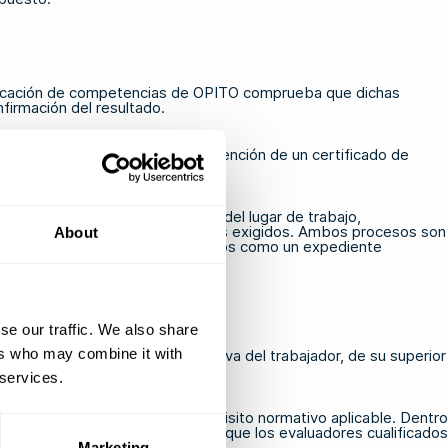
rificación de competencias de OPITO comprueba que dichas
nfirmación del resultado.
 de seguridad y da lugar a la obtención de un certificado de
iarias a lo largo del tiempo.
específico. Se basa en pruebas del lugar de trabajo,
ersona cumple con los estándares exigidos. Ambos procesos son
About
 certificados de formación válidos como un expediente
se our traffic. We also share
ers who may combine it with
ro implica la participación activa del trabajador, de su superior
 forma pasiva.
 services.
 de OPITO y con cualquier requisito normativo aplicable. Dentro
e pruebas y desarrollo, mientras que los evaluadores cualificados
Marketing