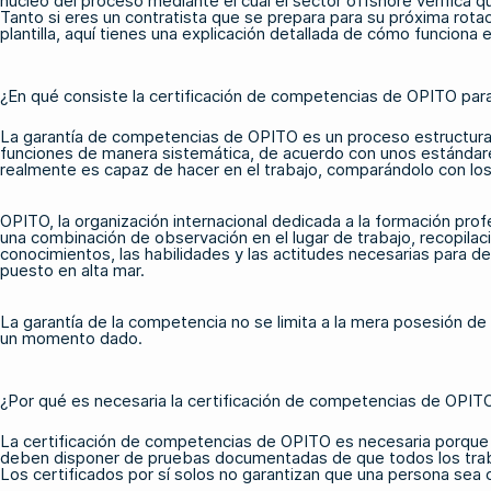
núcleo del proceso mediante el cual el sector offshore verific
Tanto si eres un contratista que se prepara para su próxima rot
plantilla, aquí tienes una explicación detallada de cómo funcion
¿En qué consiste la certificación de competencias de OPITO para
La garantía de competencias de OPITO es un proceso estructurado
funciones de manera sistemática, de acuerdo con unos estándares 
realmente es capaz de hacer en el trabajo, comparándolo con lo
OPITO, la organización internacional dedicada a la formación prof
una combinación de observación en el lugar de trabajo, recopilaci
conocimientos, las habilidades y las actitudes necesarias para d
puesto en alta mar.
La garantía de la competencia no se limita a la mera posesión de
un momento dado.
¿Por qué es necesaria la certificación de competencias de OPITO
La certificación de competencias de OPITO es necesaria porque 
deben disponer de pruebas documentadas de que todos los traba
Los certificados por sí solos no garantizan que una persona sea