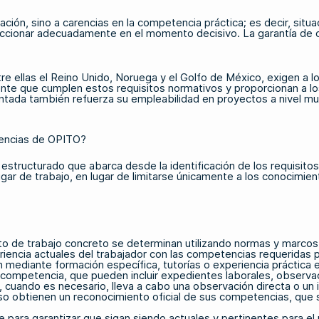
ción, sino a carencias en la competencia práctica; es decir, situ
eaccionar adecuadamente en el momento decisivo. La garantía de 
tre ellas el Reino Unido, Noruega y el Golfo de México, exigen a
e que cumplen estos requisitos normativos y proporcionan a los 
ada también refuerza su empleabilidad en proyectos a nivel mun
tencias de OPITO?
structurado que abarca desde la identificación de los requisitos 
ugar de trabajo, en lugar de limitarse únicamente a los conocimien
to de trabajo concreto se determinan utilizando normas y marco
iencia actuales del trabajador con las competencias requeridas pa
ediante formación específica, tutorías o experiencia práctica e
 competencia, que pueden incluir expedientes laborales, observa
, cuando es necesario, lleva a cabo una observación directa o un 
o obtienen un reconocimiento oficial de sus competencias, que s
para garantizar que sigan siendo actuales y pertinentes para el