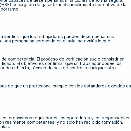
almente capaces de desempeñar sus funciones de forma segura.
(HSE) encargado de garantizar el cumplimiento normativo de la
mportante.
ara verificar que los trabajadores pueden desempeñar sus
 una persona ha aprendido en el aula, se evalúa lo que
 de competencia. El proceso de verificación suele consistir en
ificado. El objetivo es confirmar que un trabajador posee los
r de cubierta, técnico de sala de control o cualquier otro
uebas de que un profesional cumple con los estándares exigidos en
y los organismos reguladores, los operadores y los responsables
n realmente competentes, y no solo han recibido formación.
ales.