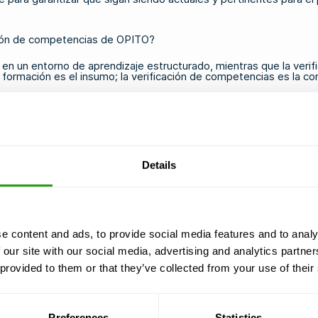
cación de competencias de OPITO?
 en un entorno de aprendizaje estructurado, mientras que la ve
a formación es el insumo; la verificación de competencias es la co
HUET
, dota al trabajador de competencias específicas en materia
zaje, pero no evalúa el desempeño del trabajador en sus funciones d
norama completo de las capacidades de un trabajador en su puesto 
ara elaborar un expediente documentado que demuestre que la p
Details
erificación las confirma. Muchos
puestos en alta mar
exigen tanto
 OPITO?
e content and ads, to provide social media features and to analy
 our site with our social media, advertising and analytics partn
PITO recae principalmente en el empleador o en el responsable, pe
n proceso compartido, y no de algo que le suceda al trabajador de
 provided to them or that they’ve collected from your use of their
n sistema de gestión de competencias que cumpla con las normas
len apoyar a los trabajadores durante las fases de recopilación d
Preferences
Statistics