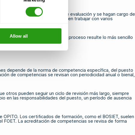
 con honestidad en el proceso de evaluación y se hagan cargo de
ialmente importante, ya que pueden trabajar con varios
Allow all
to concreto, con el fin de que el proceso resulte lo más sencillo
iones depende de la norma de competencia específica, del puesto
cación de competencias se revisan con periodicidad anual o bienal,
ue otros pueden seguir un ciclo de revisión más largo, siempre
mbio en las responsabilidades del puesto, un período de ausencia
n de OPITO. Los certificados de formación, como
el BOSIET
, suelen
el
FOET
. La acreditación de competencias se revisa de forma