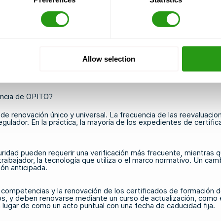
idad. Se espera que mantengan sus propios registros, participen
ratistas independientes, este aspecto de la autogestión es espec
uno de ellos.
Allow selection
ones a comprender qué
requisitos de OPITO
se aplican a cada pues
dude en
ponerse en contacto con nosotros
.
encia de OPITO?
 de renovación único y universal. La frecuencia de las reevaluac
egulador. En la práctica, la mayoría de los expedientes de certifi
ridad pueden requerir una verificación más frecuente, mientras q
trabajador, la tecnología que utiliza o el marco normativo. Un ca
ón anticipada.
 de competencias y la renovación de los certificados de formació
ños, y deben renovarse mediante un curso de actualización, como 
lugar de como un acto puntual con una fecha de caducidad fija.