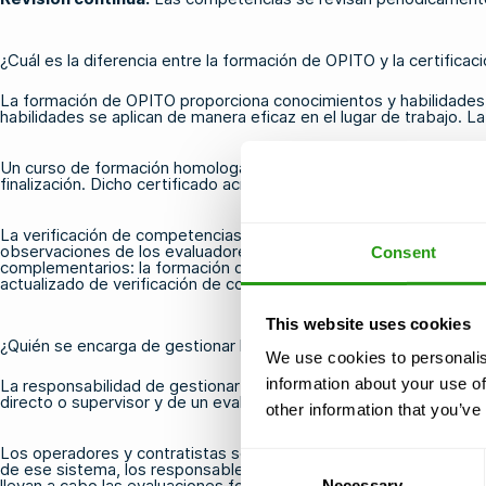
¿Cuál es la diferencia entre la formación de OPITO y la certifi
La formación de OPITO proporciona conocimientos y habilidades
habilidades se aplican de manera eficaz en el lugar de trabajo. L
Un curso de formación homologado por OPITO, como
BOSIET
o
finalización. Dicho certificado acredita la asistencia y el aprendi
La verificación de competencias, por el contrario, analiza el pa
observaciones de los evaluadores y registros de rendimiento p
Consent
complementarios: la formación desarrolla las competencias y la v
actualizado de verificación de competencias.
This website uses cookies
¿Quién se encarga de gestionar la garantía de competencias de
We use cookies to personalis
information about your use of
La responsabilidad de gestionar la garantía de competencias de O
directo o supervisor y de un evaluador cualificado. Se trata de u
other information that you’ve
Los operadores y contratistas son responsables de establecer u
Consent
de ese sistema, los responsables directos y los supervisores sue
llevan a cabo las evaluaciones formales.
Necessary
Selection