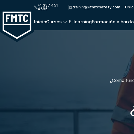
+1 337 451
training@fmtcsafety.com
Ubic
4685
Inicio
Cursos
E-learning
Formación a bordo
¿Cómo funci