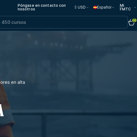
n
Póngase en contacto con
Mi
$
USD
Español
nosotros
FMTC
0
ores en alta
A