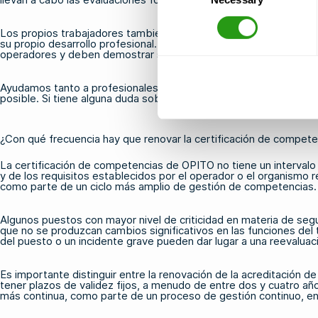
Los propios trabajadores también tienen su parte de responsabil
su propio desarrollo profesional. Para los autónomos y los cont
operadores y deben demostrar su competencia actual ante cada 
Ayudamos tanto a profesionales individuales como a organizaci
posible. Si tiene alguna duda sobre su situación específica, no 
¿Con qué frecuencia hay que renovar la certificación de compet
La certificación de competencias de OPITO no tiene un intervalo
y de los requisitos establecidos por el operador o el organismo r
como parte de un ciclo más amplio de gestión de competencias.
Algunos puestos con mayor nivel de criticidad en materia de segu
que no se produzcan cambios significativos en las funciones del 
del puesto o un incidente grave pueden dar lugar a una reevaluaci
Es importante distinguir entre la renovación de la acreditación
tener plazos de validez fijos, a menudo de entre dos y cuatro a
más continua, como parte de un proceso de gestión continuo, en 