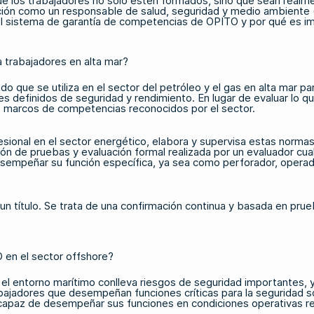
a que los trabajadores no solo estén formados, sino que sean re
ación como un responsable de salud, seguridad y medio ambiente 
a el sistema de garantía de competencias de OPITO y por qué es i
 trabajadores en alta mar?
 que se utiliza en el sector del petróleo y el gas en alta mar p
definidos de seguridad y rendimiento. En lugar de evaluar lo que
s marcos de competencias reconocidos por el sector.
esional en el sector energético, elabora y supervisa estas normas
ón de pruebas y evaluación formal realizada por un evaluador cual
esempeñar su función específica, ya sea como perforador, operado
 un título. Se trata de una confirmación continua y basada en pr
 en el sector offshore?
el entorno marítimo conlleva riesgos de seguridad importantes, 
jadores que desempeñan funciones críticas para la seguridad so
 capaz de desempeñar sus funciones en condiciones operativas re