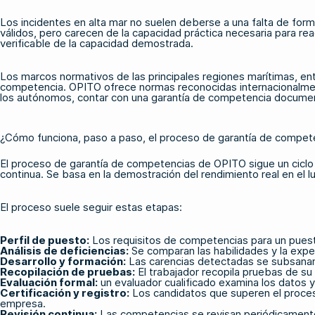
Los incidentes en alta mar no suelen deberse a una falta de forma
válidos, pero carecen de la capacidad práctica necesaria para r
verificable de la capacidad demostrada.
Los marcos normativos de las principales regiones marítimas, en
competencia. OPITO ofrece normas reconocidas internacionalment
los autónomos, contar con una garantía de competencia document
¿Cómo funciona, paso a paso, el proceso de garantía de compe
El proceso de garantía de competencias de OPITO sigue un ciclo e
continua. Se basa en la demostración del rendimiento real en el l
El proceso suele seguir estas etapas:
Perfil de puesto:
Los requisitos de competencias para un pues
Análisis de deficiencias:
Se comparan las habilidades y la exper
Desarrollo y formación:
Las carencias detectadas se subsanan m
Recopilación de pruebas:
El trabajador recopila pruebas de su
Evaluación formal:
un evaluador cualificado examina los datos y
Certificación y registro:
Los candidatos que superen el proces
empresa.
Revisión continua:
Las competencias se revisan periódicamente 