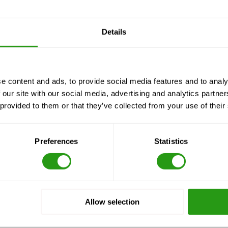
sta demuestra que no tienes la teoría, no podrás participar en la s
Details
página web. ¿Desea más información sobre OPITO BOSIET Digital 
1 (0) 85 - 130 74 61
.
e content and ads, to provide social media features and to analy
 our site with our social media, advertising and analytics partn
 provided to them or that they’ve collected from your use of their
Preferences
Statistics
Allow selection