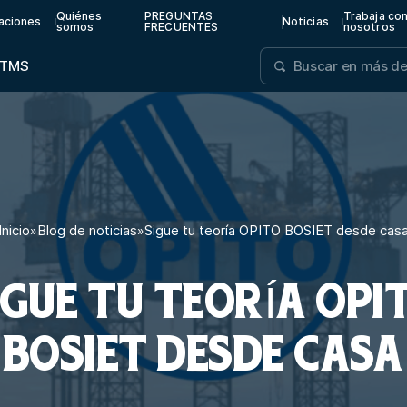
Quiénes
PREGUNTAS
Trabaja co
aciones
Noticias
somos
FRECUENTES
nosotros
TMS
Inicio
»
Blog de noticias
»
Sigue tu teoría OPITO BOSIET desde cas
IGUE TU TEORÍA OPI
BOSIET DESDE CASA