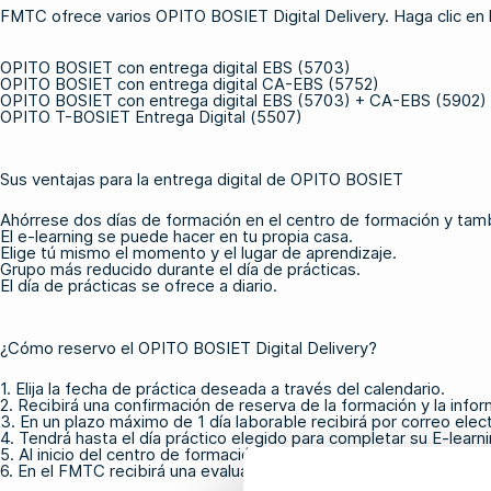
FMTC ofrece varios
OPITO BOSIET Digital Delivery
. Haga clic en
OPITO BOSIET con entrega digital EBS (5703)
OPITO BOSIET con entrega digital CA-EBS (5752)
OPITO BOSIET con entrega digital EBS (5703) + CA-EBS (5902)
OPITO T-BOSIET Entrega Digital (5507)
Sus ventajas para la entrega digital de OPITO BOSIET
Ahórrese dos días de formación en el centro de formación y tamb
El e-learning se puede hacer en tu propia casa.
Elige tú mismo el momento y el lugar de aprendizaje.
Grupo más reducido durante el día de prácticas.
El día de prácticas se ofrece a diario.
¿Cómo reservo el OPITO BOSIET Digital Delivery?
1. Elija la fecha de práctica deseada a través del calendario.
2. Recibirá una confirmación de reserva de la formación y la infor
3. En un plazo máximo de 1 día laborable recibirá por correo elect
4. Tendrá hasta el día práctico elegido para completar su E-learni
5. Al inicio del centro de formación, se comprueba si el e-learni
6. En el FMTC recibirá una evaluación para la sesión práctica.