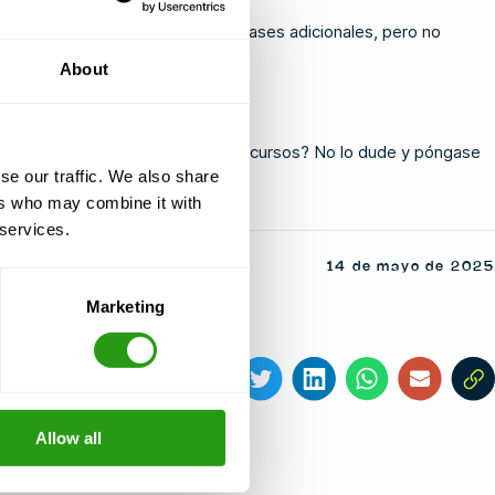
esión práctica. La FMTC facilita clases adicionales, pero no
About
Delivery o sobre nuestros otros cursos? No lo dude y póngase
se our traffic. We also share
ers who may combine it with
 services.
14 de mayo de 2025
Marketing
Comparte este artículo
Allow all