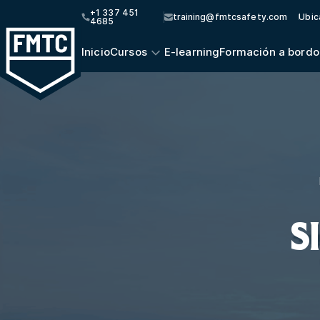
+1 337 451
training@fmtcsafety.com
Ubic
4685
Inicio
Cursos
E-learning
Formación a bordo
S