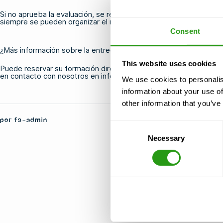
Si no aprueba la evaluación, se realizará una evaluación oral. Si é
siempre se pueden organizar el mismo día.
Consent
¿Más información sobre la entrega digital de OPITO BOSIET?
This website uses cookies
Puede reservar su formación directamente a través de nuestra 
en contacto con nosotros en
info@fmtcsafety.com
o llame
al +3
We use cookies to personalis
information about your use of
other information that you’ve
por fs-admin
Consent
Necessary
Selection