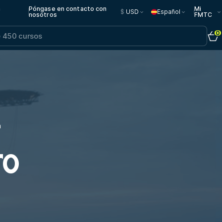
n
Póngase en contacto con
Mi
$
USD
Español
nosotros
FMTC
0
a
TO