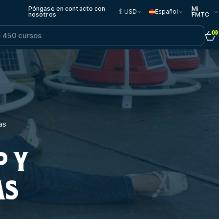
n
Póngase en contacto con
Mi
$
USD
Español
nosotros
FMTC
0
as
P Y
AS