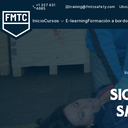
+1 337 451
training@fmtcsafety.com
Ubic
4685
Inicio
Cursos
E-learning
Formación a bordo
In
SI
S