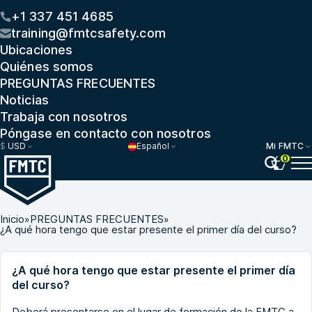
+1 337 451 4685
training@fmtcsafety.com
Ubicaciones
Quiénes somos
PREGUNTAS FRECUENTES
Noticias
Trabaja con nosotros
Póngase en contacto con nosotros
$
USD
Español
Mi FMTC
0
Inicio
»
PREGUNTAS FRECUENTES
»
¿A qué hora tengo que estar presente el primer día del curso?
¿A qué hora tengo que estar presente el primer día
del curso?
Deberá presentarse en el lugar de formación de la FMTC a