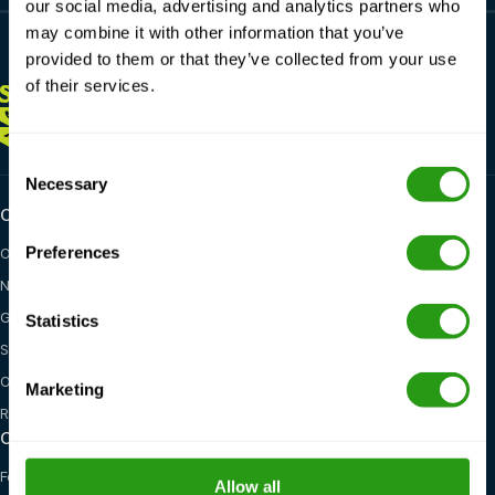
our social media, advertising and analytics partners who
may combine it with other information that you’ve
provided to them or that they’ve collected from your use
of their services.
SIEMPRE
AQUÍ PARA TI
+1 337 451 4685
training@fmtcsafety.com
Consent
Necessary
Selection
Certifications
Industry categories
Preferences
OPITO
Oil & Gas
NOGEPA
Renewables
GWO
Maritime
Statistics
STCW
General Health, Safety &
Environment
OSHA
Marketing
Red Cross
Opciones de formación
Ubicaciones
Formación in situ
Estados Unidos
Allow all