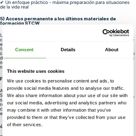
✔ Un enfoque práctico - máxima preparación para situaciones
de la vida real
5) Acceso permanente a los últimos materiales de
formación STCW
La normativa marítima y los protocolos médicos evolucionan
constantemente. Una de las principales ventajas del aprendizaje
electrónico es que el material del curso puede actualizarse
fácilmente, lo que garantiza que los alumnos trabajen siempre
Consent
Details
About
con las directrices STCW más recientes. Además, los materiales
de estudio permanecen accesibles en línea, lo que permite a los
miembros de la tripulación consultarlos posteriormente si es
necesario.
This website uses cookies
Formación STCW con Blended Learning en la FMTC
We use cookies to personalise content and ads, to
provide social media features and to analyse our traffic.
Al elegir los Primeros Auxilios Médicos y Cuidados Médicos
STCW a través de la formación semipresencial de FMTC Safety,
We also share information about your use of our site with
se beneficiará de un programa de formación flexible, práctico y
our social media, advertising and analytics partners who
rentable. Ahorrará tiempo, mejorará la retención de
conocimientos y estará óptimamente preparado para
may combine it with other information that you’ve
emergencias médicas en el mar.
provided to them or that they’ve collected from your use
of their services.
¿Por qué formarse con FMTC Safety?