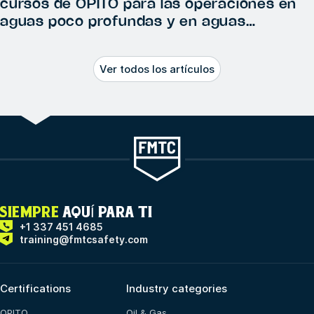
cursos de OPITO para las operaciones en
aguas poco profundas y en aguas
profundas?
Ver todos los artículos
SIEMPRE
AQUÍ PARA TI
+1 337 451 4685
training@fmtcsafety.com
Certifications
Industry categories
OPITO
Oil & Gas